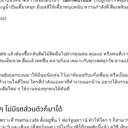
ูน้ำปั่นรสชาติหวานซ่อนเปรี้ยว
“โยเกิร์ตปีโป้ปั่น”
(Yoghurt Peepo) 
้ำปั่นเคี้ยวสนุก มีเยลลี่ให้เคี้ยวหนุบหนับ หวานกำลังดี ดื่มเพลิน
epo)
afe
แล้วต้องซื้อกลับติดไม้ติดมือไปฝากคุณพ่อ คุณแม่ หรือคนที่เรา
ผสมเต็มขวด ดื่มแล้วสดชื่น คลายร้อน เหมาะกับทุกเพศทุกวัย ทานแล
ร้านยังออกแบบมาให้มีมุมนั่งเล่น ไว้เมาท์มอยกับแก๊งเพื่อน หรือเ
านในที่ใหม่ ใครที่กำลังมองหาที่ทำงานนอกบ้าน อยากได้บรรยากา
ดียใหม่ ๆ ให้งานของทุกคนได้ทันที
 ไม่มีรถส่วนตัวก็มาได้
ราะที่ mama.cafe ตั้งอยู่ชั้น 1 ฟอร์จูนทาวน์ ทำให้ใคร ๆ ก็สามาร
 9 และเดินมาที่ฟอร์จูนทาวน์ไม่กี่นาทีก็ถึงจุดพักนี้แล้ว ดูวิธี
เดิ