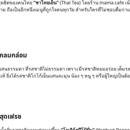
ูสุดฮิตของคนไทย
“ชาไทยเย็น”
(Thai Tea) โดยร้าน mama.cafe เน้
 ถือเป็นอีกหนึ่งเมนูที่ถูกใจคนทุกวัย สำหรับใครที่ไม่ชอบดื่มก
้นกลมกล่อม
้แสนธรรมดา ที่รสชาติไม่ธรรมดา เพราะมีรสชาติหอมอร่อย เต็มร
ยิ่งได้รสชาติโกโก้เย็นแสนละมุน น้อง ๆ หนู ๆ หรือผู้ใหญ่เป็นต้องต
Search
for:
้สุดเฟรช