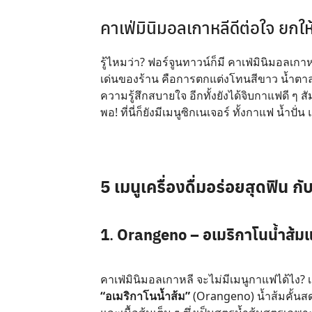
คาเฟ่มินิมอลเกาหลีดีต่อใจ ยกใ
รู้ไหมว่า? ฟอร์จูนทาวน์ก็มี คาเฟ่มินิมอลเกา
เด่นของร้าน คือการตกแต่งโทนสีขาว น้ำตาล 
ความรู้สึกสบายใจ อีกทั้งยังได้จิบกาแฟดี ๆ สั
พอ! ที่นี่ก็ยังมีเมนูซิกเนเจอร์ ทั้งกาแฟ น้ำป
5 เมนูเครื่องดื่มอร่อยสุดฟิน ก
1
.
Orangeno – อเมริกาโนน้ำส้ม
คาเฟ่มินิมอลเกาหลี จะไม่มีเมนูกาแฟได้ไง? 
“อเมริกาโนน้ำส้ม”
(Orangeno) น้ำส้มคั้นสด