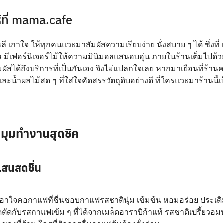
ห้ที่ mama.cafe
หลี เกาใจ ให้ทุกคนแวะมาสัมผัสความเรียบง่าย นั่งสบาย ๆ ได้ ซึ่งที่
มีเฟอร์นิเจอร์ไม้ให้ความมินิมอลแสนอบอุ่น ภายในร้านเต็มไปด้ว
มผัสได้ถึงบริการที่เป็นกันเอง จึงไม่แปลกใจเลย หากมาเยือนที่ร้านคร
ั่น และน้ำผลไม้สด ๆ ที่ใส่ใจคัดสรรวัตถุดิบอย่างดี ที่ใครแวะมาร้านนี้
ับมุมทำงานสุดชิค
แสนสดชื่น
เอาใจคอกาแฟที่ชื่นชอบกาแฟรสชาตินุ่ม เข้มข้น หอมอร่อย ประเดิม
ตัดกับรสกาแฟเข้ม ๆ ที่ได้จากเมล็ดอาราบิก้าแท้ รสชาติเปรี้ยวอมห