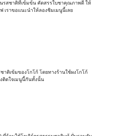
นรสชาติที่เข้มข้น คัดสรรใบชาคุณภาพดี ให้
าแฟ เราขอแนะนำให้ลองชิมเมนูนี้เลย
สชาติเข้มของโกโก้ โดยทางร้านใช้ผงโกโก้
ิดใจเมนูนี้กันทั้งนั้น