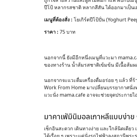
ถูกใจสายหวานและผู้ที่ไม่ดื่มกาแฟ พบกับเมน
ปีโป้ หลากรสชาติ หลากสีสัน ได้ออกมาเป็นเมนูน
เมนูที่ต้องสั่ง :
โยเกิร์ตปีโป้ปั่น (Yoghurt Pe
ราคา :
75 บาท
นอกจากนี้ ยังมีอีกหนึ่งเมนูที่แวะมา
mama.c
ของทางร้าน น้ำส้มรสชาติเข้มข้น มีเนื้อส้ม
นอกจากจะแวะดื่มเครื่องดื่มอร่อย ๆ แล้ว ที่
Work From Home มาเปลี่ยนบรรยากาศนั่งทำง
แวะนั่ง mama.cafe อาจจะช่วยจุดประกายไอเ
มาคาเฟ่มินิมอลเกาหลีแบบง่าย ๆ
เช็กอินสะดวก เดินทางง่าย และใกล้นิดเดียว เพ
ได้เรื่อย ๆ เพราะแค่นั่งรถไฟฟ้าลงสถานีพระราม