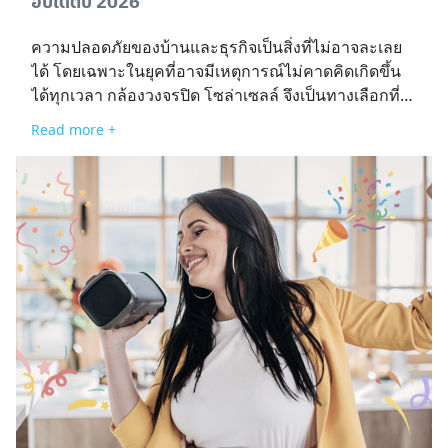
อัปเดตปี 2026
ความปลอดภัยของบ้านและธุรกิจเป็นสิ่งที่ไม่อาจละเลย
ได้ โดยเฉพาะในยุคที่อาจมีเหตุการณ์ไม่คาดคิดเกิดขึ้น
Search
ได้ทุกเวลา กล้องวงจรปิด โซล่าเซลล์ จึงเป็นทางเลือกที่
for:
ตอบโจทย์ทั้งในด้านความปลอดภัยและการใช้พลังงาน
Read more +
อย่างคุ้มค่า อย่างไรก็ตาม ก่อนตัดสินใจเลือกติดตั้ง การ
ศึกษาข้อมูลถือเป็นขั้นตอนสำคัญ เพื่ออำนวยความ
สะดวกในการตัดสินใจ เราจะพาไปทำความรู้จักกับ “5
รุ่นกล้องวงจรปิดโซล่าเซลล์ยอดนิยม อัปเดตปี 2026” ที่
ทั้งคุ้มค่า ทนทาน และตอบโจทย์ ทำไมควรเลือกใช้กล้อง
วงจรปิดโซล่าเซลล์ ในยุคที่เทคโนโลยีด้านความ
ปลอดภัยพัฒนาอย่างต่อเนื่อง “กล้องวงจรปิด โซล่าเซลล์”
ได้กลายเป็นหนึ่งในทางเลือกที่ได้รับความนิยม ทั้งช่วย
เพิ่มความปลอดภัย รวมทั้งยังตอบโจทย์ด้านพลังงานและ
ความสะดวกในการติดตั้ง สำหรับผู้ที่กำลังพิจารณาจะ
ลงทุนติดตั้งกล้องวงจรปิดชนิดนี้ นี่คือเหตุผลสำคัญที่ควร
ให้ความสนใจ ประหยัดพลังงานและค่าไฟฟ้าใช้พลังงาน
จากแสงอาทิตย์ เหมาะกับผู้ที่ต้องการระบบรักษาความ