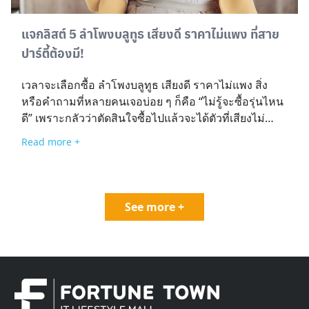
ปลอดภัยที่ใช้พลังงานทางเลือก ติดตั้งง่าย ไม่ต้องเดิน
สายไฟสามารถติดตั้งได้ในพื้นที่ห่างไกลหรือบริเวณที่
แจกลิสต์ 5 ลําโพงบลูทูธ เสียงดี ราคาไม่แพง ที่สาย
ไม่มีระบบไฟฟ้า ช่วยลดค่าใช้จ่ายและความยุ่งยาก
ปาร์ตี้ต้องมี!
ทำงานได้ต่อเนื่องแม้ไฟดับด้วยระบบสำรองพลังงานจาก
แบตเตอรีในตัว ทำให้กล้องยังคงบันทึกภาพได้อย่างต่อ
เวลาจะเลือกซื้อ ลําโพงบลูทูธ เสียงดี ราคาไม่แพง สิ่ง
เนื่อง รองรับเทคโนโลยีสมัยใหม่หลายรุ่นมาพร้อม
หรือคำถามที่หลายคนเจอบ่อย ๆ ก็คือ “ไม่รู้จะซื้อรุ่นไหน
ฟังก์ชันอัจฉริยะ เช่น การตรวจจับการเคลื่อนไหว ระบบ
ดี” เพราะกลัวว่าตัดสินใจซื้อไปแล้วจะได้ตัวที่เสียงไม่
แจ้งเตือนผ่านแอปพลิเคชัน เหมาะสำหรับผู้มองหาความ
ถูกใจ หรือจ่ายเกินงบแต่ไม่คุ้มค่า การรู้แนวทางพิจารณา
ปลอดภัยในระยะยาวเพราะช่วยลดต้นทุนด้านพลังงาน
Read more +
และมีรีวิวทางเลือกที่คัดสรรมาให้แล้ว พร้อมเปรียบเทียบ
และค่าบำรุงรักษา พร้อมเพิ่มความอุ่นใจให้เจ้าของบ้าน
ข้อมูลอย่างชัดเจน ก็จะเป็นตัวช่วยชั้นดีที่ทำให้คุณเลือก
หรือธุรกิจ 5 รุ่นกล้องวงจรปิดโซล่าเซลล์ยอดนิยม ปี
ซื้อลำโพงไว้เปิดเพลงปาร์ตี้กับเพื่อน ๆ ได้สนุกสุดมันส์ง่าย
2026 1. Tapo C460 Kit (TP-Link) ภาพจากเว็บไซต์ TP –
ขึ้น ซึ่งข้อมูลทั้งหมดนี้ ศูนย์การค้าฟอร์จูนทาวน์ได้
Link Tapo C460 Kit […]
See more +
รวบรวมมาให้ในบทความนี้แล้ว! วิธีเลือกซื้อลําโพง
บลูทูธ สำหรับสายปาร์ตี้ที่กำลังมองหาลําโพงบลูทูธ เสียง
ดี ราคาไม่แพง สิ่งที่ควรพิจารณาก่อนเลือกซื้อนั้นมีหลาย
ปัจจัย ซึ่งสรุปเป็นแนวทางที่ใช้เป็นเกณฑ์พิจารณาเบื้อง
ต้นแบบเข้าใจง่ายได้ ดังนี้ ความดังและกำลังขับ (Watt)
ควรเลือกลำโพงที่สามารถกระจายเสียงได้ทั่วห้องหรือ