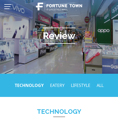
Skip
to
content
Review
TECHNOLOGY
EATERY
LIFESTYLE
ALL
Thai
English
TECHNOLOGY