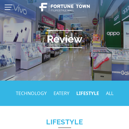
Skip
to
content
Review
TECHNOLOGY
EATERY
LIFESTYLE
ALL
Thai
English
LIFESTYLE