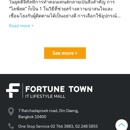
ในยุคดิจิทัลที่การทำคอนเทนต์กลายเป็นสิ่งสำคัญ การ
โจทย์มากกว่า เลือกสินค้าที่ใช้งานได้จริงและอัปเกรดได้
“ไลฟ์สด” ก็เป็น 1 ในวิธีที่ช่วยสร้างความน่าสนใจและ
สายไอทีมักให้ความสำคัญกับ “ความสามารถในการใช้
เชื่อมโยงกับผู้ติดตามได้เป็นอย่างดี การเลือกใช้อุปกรณ์
งาน” มากกว่าแค่ความสวยงามเพียงอย่างเดียว ของขวัญ
ในการไลฟ์สดที่เหมาะสมจึงเป็นเรื่องสำคัญสำหรับเหล่า
Read more +
ที่ดีจึงควรตอบโจทย์การใช้งานจริง และสามารถอัปเกรด
คอนเทนต์ครีเอเตอร์ (Content Creator) เพราะอุปกรณ์
ได้ในอนาคต เช่น ฮาร์ดดิสก์แบบ SSD ที่สามารถเพิ่ม
ที่ใช่ จะช่วยยกระดับคุณภาพของการไลฟ์สดให้โดดเด่น
ความจุได้ แก็ดเจ็ตที่มีฟีเจอร์เสริม หรืออุปกรณ์ที่รองรับ
ยิ่งขึ้น ในบทความนี้ ฟอร์จูนทาวน์จึงขอแนะนำ “8
การเชื่อมต่อกับเทคโนโลยีใหม่ ๆ ได้ในระยะยาว เช็ก
อุปกรณ์ไลฟ์สด” ที่ใครเป็นคอนเทนต์ครีเอเตอร์จะต้อง
See more +
สเปกและรีวิวก่อนซื้อ แม้สินค้าด้านเทคโนโลยีจะดูคล้าย
ห้ามพลาด พร้อมชี้เป้าพิกัดชอปปิงให้ไปซื้อตามกันได้ง่าย
กันในภายนอก แต่รายละเอียดด้านสเปกและ
ๆ ถ้าพร้อมแล้ว ไปดูกันเลย! 1. ไมโครโฟน Lark M2
ประสิทธิภาพมักแตกต่างกันอย่างมีนัยสำคัญ การตรวจ
ไมโครโฟนเป็นอุปกรณ์ไลฟ์สดที่มีความสำคัญเป็นอันดับ
สอบข้อมูลสินค้า รีวิวจากผู้ใช้จริงหรือจากสื่อต่าง ๆ ก่อน
ต้น ๆ เรียกได้ว่าหากคิดจะเริ่มไลฟ์สด ไมโครโฟนก็เป็น
ตัดสินใจซื้อ จึงเป็นขั้นตอนสำคัญที่จะช่วยเพิ่มความ
อุปกรณ์ที่พลาดไม่ได้ ฟอร์จูนทาวน์จึงขอแนะนำ
มั่นใจว่าไอเดียของขวัญปีใหม่ที่เลือกนั้นคุ้มค่าในทุกมิติ
ไมโครโฟน Lark M2 ไมโครโฟนที่เหมาะสำหรับคอน
4. ทดลองสินค้าและปรึกษาพนักงานขายก่อนตัดสินใจ
เทนต์ครีเอเตอร์ที่ต้องการเสียงชัดใส ไร้เสียงรบกวน
ซื้อ […]
เพราะไมโครโฟน Lark M2 มาพร้อมกับระบบไร้สายที่ใช้
7 Ratchadapisek road, Din Daeng,
งานง่าย ตัดเสียงรบกวนได้อย่างดีเยี่ยม เหมาะสำหรับการ
Bangkok 10400
ทำคอนเทนต์การไลฟ์สัมภาษณ์ หรือการถ่ายทำคอน
One Stop Service
02 766 3883, 02 248 5855
เทนต์นอกสถานที่ จุดเด่น เสียงคมชัดในทุกสภาพ