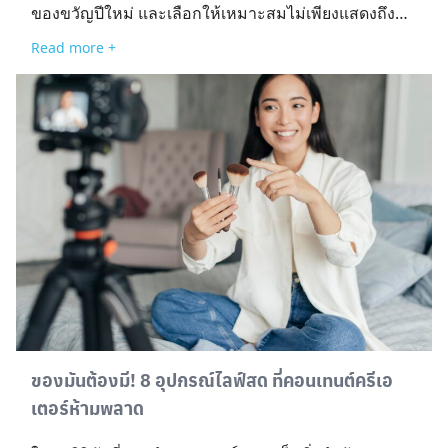
ของขวัญปีใหม่ และเลือกให้เหมาะสมไม่เพียงแสดงถึง
Search
ความใส่ใจ แต่ยังสะท้อนรสนิยมและความเข้าใจใน
for:
Read more +
ความต้องการของผู้รับด้วย บทความนี้เราจึงได้รวบรวม
10 ไอเดีย ของขวัญปีใหม่ 2026 สำหรับสายไอที ที่
สามารถหาซื้อได้ครบจบในที่เดียวที่ฟอร์จูนทาวน์ เพื่อ
ช่วยให้คุณตัดสินใจเลือกซื้อได้ง่ายมาแนะนำ วิธีเลือก
ของขวัญให้ถูกใจสายไอที การเลือกของขวัญสำหรับสาย
ไอทีอาจดูเป็นเรื่องท้าทาย เพราะต้องคำนึงถึงทั้งดีไซน์
ฟังก์ชันการใช้งาน และความคุ้มค่า การทำความเข้าใจ
แนวทางพิจารณาไอเดียของขวัญปีใหม่จึงเป็นสิ่งสำคัญ
ซึ่งมีอะไรบ้างที่ต้องใส่ใจ เรามีไกด์ไลน์ที่จะช่วยให้คุณ
เปรียบเทียบและตัดสินใจเลือกสิ่งที่ใช่ได้อย่างมั่นใจมา
เป็นตัวช่วย ดูจากไลฟ์สไตล์ผู้รับ ก่อนการพิจารณาว่าจะ
เลือกไอเดียของขวัญปีใหม่ประเภทไหนนั้น ควรเริ่มจาก
การทำความเข้าใจไลฟ์สไตล์ของผู้รับเป็นอันดับแรก เช่น
หากเป็นคนทำงานด้านเทคโนโลยี อุปกรณ์เสริมสำหรับ
ของมันต้องมี! 8 อุปกรณ์ไลฟ์สด ที่คอนเทนต์ครีเอ
คอมพิวเตอร์หรืออุปกรณ์ที่ช่วยเพิ่มประสิทธิภาพการ
เตอร์ห้ามพลาด
ทำงานอาจเป็นทางเลือกที่ดี แต่หากเป็นสายเกมมิ่ง หูฟัง
ไร้สาย คีย์บอร์ดเกมมิ่ง หรือเก้าอี้เกมเมอร์ก็อาจตอบ