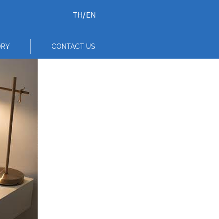
TH
/
EN
ORY
CONTACT US