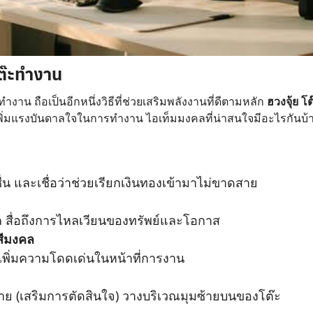
โต๊ะทำงาน
งาน ถือเป็นอีกหนึ่งวิธีที่ช่วยเสริมพลังงานที่ดีตามหลัก
ฮวงจุ้ย 
พิ่มแรงบันดาลใจในการทำงาน ไอเท็มมงคลที่น่าสนใจมีอะไรกันบ้าง เ
่น และเชื่อว่าช่วยเรียกเงินทองเข้ามาไม่ขาดสาย
หล สื่อถึงการไหลเวียนของทรัพย์และโอกาส
สีมงคล
เพิ่มความโดดเด่นในหน้าที่การงาน
์อาย (เสริมการตัดสินใจ) วางบริเวณมุมซ้ายบนของโต๊ะ