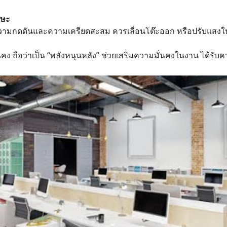
รษะ
กิดความกดดันและความเครียดสะสม ควรเลื่อนโต๊ะออก หรือปรับแสงใ
มั่นคง ถือว่าเป็น “พลังหนุนหลัง” ช่วยเสริมความมั่นคงในงาน ได