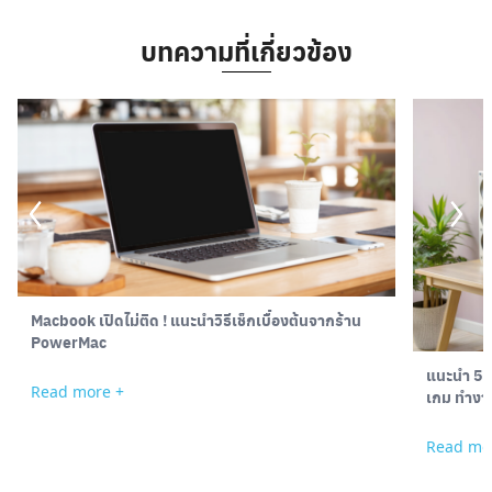
บทความที่เกี่ยวข้อง
Macbook เปิดไม่ติด ! แนะนำวิธีเช็กเบื้องต้นจากร้าน
PowerMac
แนะนำ 5 ค
Read more +
เกม ทำงา
Read mo