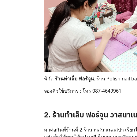
พิกัด
ร้านทำเล็บ ฟอร์จูน
:
ร้าน Polish nail ba
จองคิวใช้บริการ : โทร 087-4649961
2. ร้านทำเล็บ ฟอร์จูน วาสนา
มาต่อกันที่ร้านที่ 2 ร้านวาสนาเนลสปา เรียก