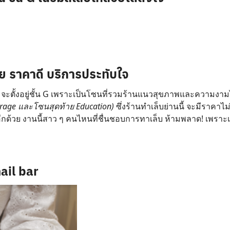
วย ราคาดี บริการประทับใจ
่ จะตั้งอยู่ชั้น G เพราะเป็นโซนที่รวมร้านแนวสุขภาพและความงา
rage และโซนสุดท้าย Education)
ซึ่งร้านทำเล็บย่านนี้ จะมีราคาไ
นอีกด้วย งานนี้สาว ๆ คนไหนที่ชื่นชอบการทาเล็บ ห้ามพลาด! เพราะเ
nail bar