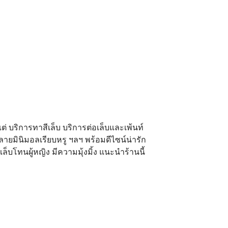
งแต่ บริการทาสีเล็บ บริการต่อเล็บและเพ้นท์
ายมินิมอลเรียบหรู ฯลฯ พร้อมดีไซน์น่ารัก
บโทนผู้หญิง มีความมุ้งมิ้ง แนะนำร้านนี้