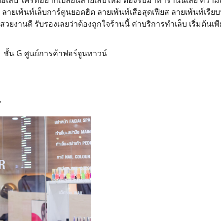
่อเล็บ ใครที่อยากเปลี่ยนลายเล็บใหม่ ต้องรีบมาทำร้านนี้เลย ความเ
Search
 ลายเพ้นท์เล็บการ์ตูนยอดฮิต ลายเพ้นท์เสือสุดเฟียส ลายเพ้นท์เรีย
for:
็บสวยงานดี รับรองเลยว่าต้องถูกใจร้านนี้ ค่าบริการทำเล็บ เริ่มต้นเ
ชั้น G ศูนย์การค้าฟอร์จูนทาวน์
ir