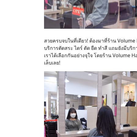
สวยครบจบในที่เดียว! ต้องมาที่ร้าน Volume H
บริการตัดสระ ไดร์ ดัด ยืด ทําสี แถมยังมีบริ
เราได้เลือกกันอย่างจุใจ โดยร้าน Volume Hai
เล็บเลย!