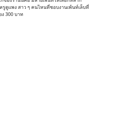
ก๋ของร้านนี้คือ มีลายเพ้นท์ให้เลือกหลาก
บหรูดูแพง สาว ๆ คนไหนที่ชอบงานเพ้นท์เล็บที่
พียง 300 บาท