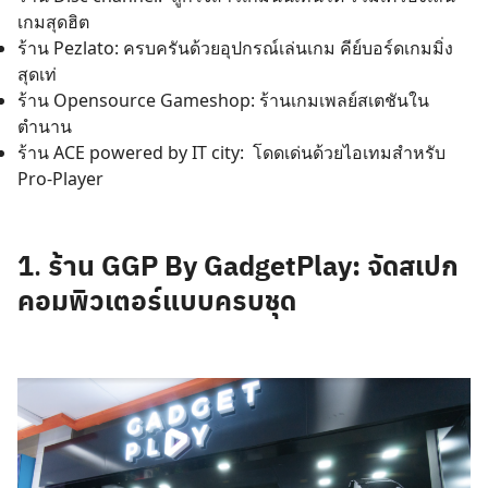
เกมสุดฮิต
ร้าน Pezlato: ครบครันด้วยอุปกรณ์เล่นเกม คีย์บอร์ดเกมมิ่ง
สุดเท่
ร้าน Opensource Gameshop: ร้านเกมเพลย์สเตชันใน
ตำนาน
ร้าน ACE powered by IT city: โดดเด่นด้วยไอเทมสำหรับ
Pro-Player
1
ร้าน GGP By GadgetPlay: จัดสเปก
.
คอมพิวเตอร์แบบครบชุด