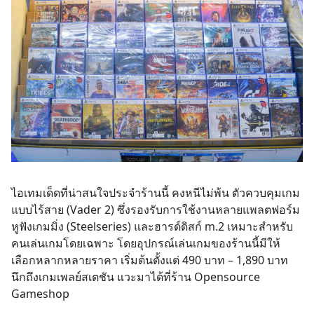
ไอเทมเด็ดที่น่าสนใจประจำร้านนี้ คงหนีไม่พ้น ตัวควบคุมเกม
แบบไร้สาย (Vader 2) ซึ่งรองรับการใช้งานหลายแพลตฟอร์ม
หูฟังเกมมิ่ง (Steelseries) และฮารด์ดิสก์ m.2 เหมาะสำหรับ
คนเล่นเกมโดยเฉพาะ โดยอุปกรณ์เล่นเกมของร้านนี้มีให้
เลือกหลากหลายราคา เริ่มต้นตั้งแต่ 490 บาท – 1,890 บาท
นึกถึงเกมเพลย์สเตชัน แวะมาได้ที่ร้าน Opensource
Gameshop