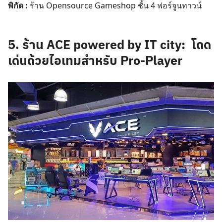
พิกัด :
ร้าน Opensource Gameshop ชั้น 4 ฟอร์จูนทาวน์
5. ร้าน ACE powered by IT city: โดด
เด่นด้วยไอเทมสำหรับ Pro-Player