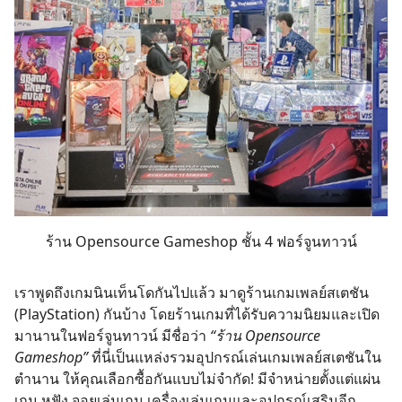
ร้าน Opensource Gameshop ชั้น 4 ฟอร์จูนทาวน์
เราพูดถึงเกมนินเท็นโดกันไปแล้ว มาดูร้านเกมเพลย์สเตชัน
(PlayStation) กันบ้าง โดยร้านเกมที่ได้รับความนิยมและเปิด
มานานในฟอร์จูนทาวน์ มีชื่อว่า
“ร้าน Opensource
Gameshop”
ที่นี่เป็นแหล่งรวมอุปกรณ์เล่นเกมเพลย์สเตชันใน
ตำนาน ให้คุณเลือกซื้อกันแบบไม่จำกัด! มีจำหน่ายตั้งแต่แผ่น
เกม หูฟัง จอยเล่นเกม เครื่องเล่นเกมและอุปกรณ์เสริมอีก