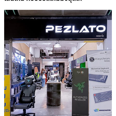
Search
for: