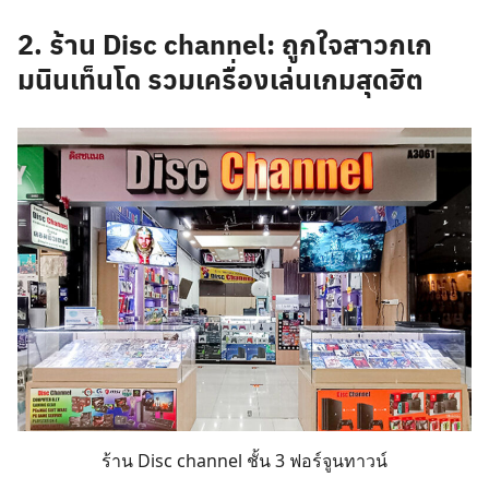
2. ร้าน Disc channel: ถูกใจสาวกเก
มนินเท็นโด รวมเครื่องเล่นเกมสุดฮิต
ร้าน Disc channel ชั้น 3 ฟอร์จูนทาวน์