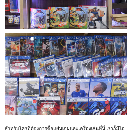
สำหรับใครที่ต้องการซื้อแผ่นเกมและเครื่องเล่นที่นี่ เราก็มีไอ