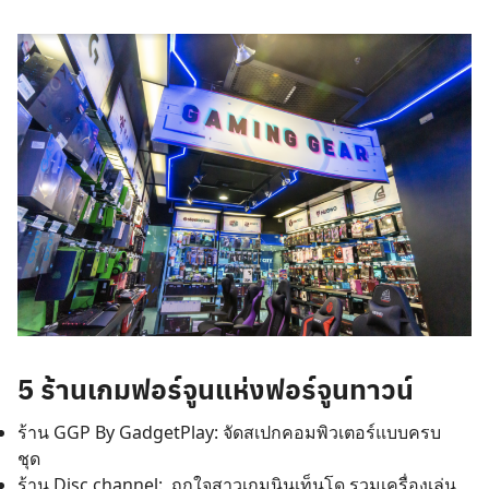
5 ร้านเกมฟอร์จูนแห่งฟอร์จูนทาวน์
ร้าน GGP By GadgetPlay: จัดสเปกคอมพิวเตอร์แบบครบ
ชุด
ร้าน Disc channel: ถูกใจสาวเกมนินเท็นโด รวมเครื่องเล่น