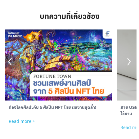
บทความที่เกี่ยวข้อง
ท่องโลกศิลปะกับ 5 ศิลปิน NFT ไทย ผลงานสุดล้ำ!
สาย USB ม
ใช้งาน
Read more +
Read mo