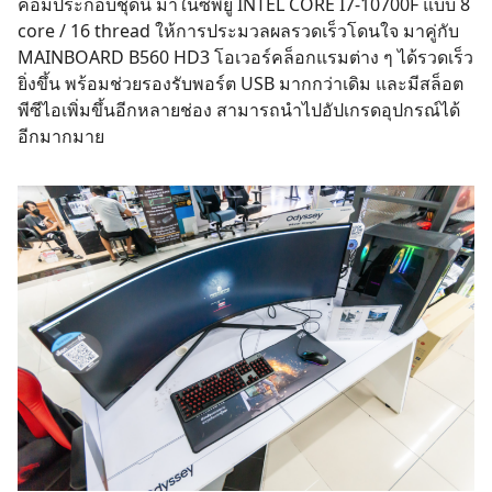
คอมประกอบชุดนี้ มาในซีพียู INTEL CORE I7-10700F แบบ 8
core / 16 thread ให้การประมวลผลรวดเร็วโดนใจ มาคู่กับ
MAINBOARD B560 HD3 โอเวอร์คล็อกแรมต่าง ๆ ได้รวดเร็ว
ยิ่งขึ้น พร้อมช่วยรองรับพอร์ต USB มากกว่าเดิม และมี​​สล็อต
พีซีไอเพิ่มขึ้นอีกหลายช่อง สามารถนำไปอัปเกรดอุปกรณ์ได้
อีกมากมาย