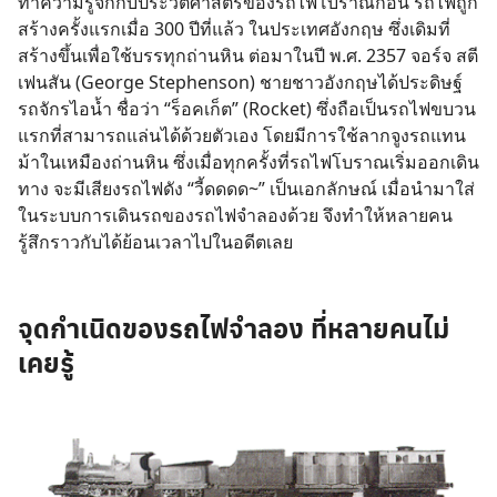
ทำความรู้จักกับประวัติศาสตร์ของรถไฟโบราณก่อน รถไฟถูก
สร้างครั้งแรกเมื่อ 300 ปีที่แล้ว ในประเทศอังกฤษ ซึ่งเดิมที่
สร้างขึ้นเพื่อใช้บรรทุกถ่านหิน ต่อมาในปี พ.ศ. 2357 จอร์จ สตี
เฟนสัน (George Stephenson) ชายชาวอังกฤษได้ประดิษฐ์
รถจักรไอน้ำ ชื่อว่า “ร็อคเก็ต” (Rocket) ซึ่งถือเป็นรถไฟขบวน
แรกที่สามารถแล่นได้ด้วยตัวเอง โดยมีการใช้ลากจูงรถแทน
ม้าในเหมืองถ่านหิน ซึ่งเมื่อทุกครั้งที่รถไฟโบราณเริ่มออกเดิน
ทาง จะมีเสียงรถไฟดัง “วี้ดดดด~” เป็นเอกลักษณ์ เมื่อนำมาใส่
ในระบบการเดินรถของรถไฟจำลองด้วย จึงทำให้หลายคน
รู้สึกราวกับได้ย้อนเวลาไปในอดีตเลย
จุดกำเนิดของรถไฟจำลอง ที่หลายคนไม่
เคยรู้