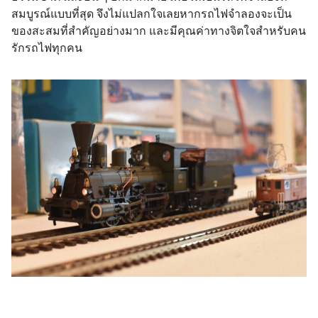
สมบูรณ์แบบที่สุด จึงไม่แปลกใจเลยหากรถไฟจำลองจะเป็น
ของสะสมที่สำคัญอย่างมาก และมีคุณค่าทางจิตใจสำหรับคน
รักรถไฟทุกคน