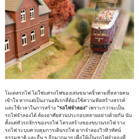
โมเดลรถไฟ ไม่ใช่แค่รถไฟของเล่นขนาดจิ๋วตามที่หลายคน
เข้าใจ หากแต่เป็นงานอดิเรกที่ต้องใช้ความคิดสร้างสรรค์
และใช้เวลาในการสร้าง
“รถไฟจำลอง”
เพราะกว่าจะเป็น
รถไฟจำลองได้ ต้องอาศัยส่วนประกอบหลายอย่างด้วยกัน นับ
ตั้งแต่หัวรถจักรของรถไฟ โครงสร้างของขบวนรถไฟ ราง
รถไฟ ระบบควบคุมการเดินรถไฟ ฉากจำลองวิวทิวทัศน์
ธรรมชาติ และอื่น ๆ อีกมากมาย เพื่อให้เป็นรถไฟจำลองที่