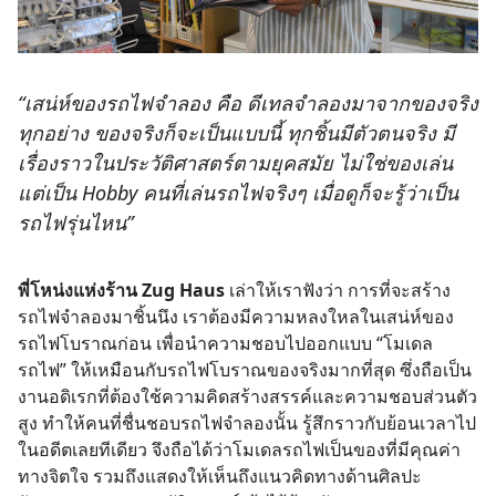
“เสน่ห์ของรถไฟจำลอง คือ ดีเทลจำลองมาจากของจริง
ทุกอย่าง ของจริงก็จะเป็นแบบนี้ ทุกชิ้นมีตัวตนจริง มี
เรื่องราวในประวัติศาสตร์ตามยุคสมัย ไม่ใช่ของเล่น
แต่เป็น Hobby คนที่เล่นรถไฟจริงๆ เมื่อดูก็จะรู้ว่าเป็น
รถไฟรุ่นไหน”
พี่โหน่งแห่งร้าน Zug Haus
เล่าให้เราฟังว่า การที่จะสร้าง
รถไฟจำลองมาชิ้นนึง เราต้องมีความหลงใหลในเสน่ห์ของ
รถไฟโบราณก่อน เพื่อนำความชอบไปออกแบบ “โมเดล
รถไฟ” ให้เหมือนกับรถไฟโบราณของจริงมากที่สุด ซึ่งถือเป็น
งานอดิเรกที่ต้องใช้ความคิดสร้างสรรค์และความชอบส่วนตัว
สูง ทำให้คนที่ชื่นชอบรถไฟจำลองนั้น รู้สึกราวกับย้อนเวลาไป
ในอดีตเลยทีเดียว จึงถือได้ว่าโมเดลรถไฟเป็นของที่มีคุณค่า
ทางจิตใจ รวมถึงแสดงให้เห็นถึงแนวคิดทางด้านศิลปะ