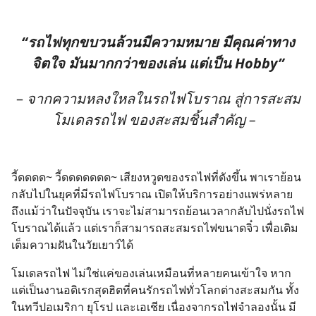
“รถไฟทุกขบวนล้วนมีความหมาย มีคุณค่าทาง
จิตใจ มันมากกว่าของเล่น แต่เป็น Hobby”
–
จากความหลงใหลในรถไฟโบราณ สู่การสะสม
โมเดลรถไฟ ของสะสมชิ้นสำคัญ –
วี้ดดดด~ วี้ดดดดดดด~ เสียงหวูดของรถไฟที่ดังขึ้น พาเราย้อน
กลับไปในยุคที่มีรถไฟโบราณ เปิดให้บริการอย่างแพร่หลาย
ถึงแม้ว่าในปัจจุบัน เราจะไม่สามารถย้อนเวลากลับไปนั่งรถไฟ
โบราณได้แล้ว แต่เราก็สามารถสะสมรถไฟขนาดจิ๋ว เพื่อเติม
เต็มความฝันในวัยเยาว์ได้
โมเดลรถไฟ ไม่ใช่แค่ของเล่นเหมือนที่หลายคนเข้าใจ หาก
แต่เป็นงานอดิเรกสุดฮิตที่คนรักรถไฟทั่วโลกต่างสะสมกัน ทั้ง
ในทวีปอเมริกา ยุโรป และเอเชีย เนื่องจากรถไฟจำลองนั้น มี