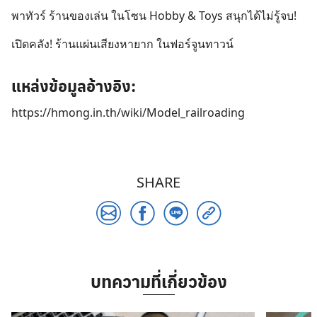
พาทัวร์ ร้านของเล่น ในโซน Hobby & Toys สนุกได้ไม่รู้จบ!
เปิดคลัง! ร้านแผ่นเสียงหายาก ในฟอร์จูนทาวน์
แหล่งข้อมูลอ้างอิง:
https://hmong.in.th/wiki/Model_railroading
SHARE
บทความที่เกี่ยวข้อง