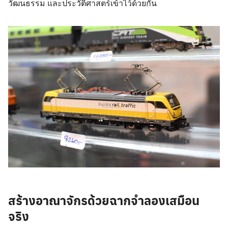
วัฒนธรรม และประวัติศาสตร์เข้าไว้ด้วยกัน
Search
for:
สร้างอาณาจักรด้วยฉากจำลองเสมือน
จริง