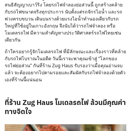
สนธิสัญญาเบาว์ริง โดยรถไฟจำลองย่อส่วนนี้ ถูกสร้างคล้าย
กับรถไฟขนาดจริงทุกประการ นับตั้งแต่รถจักรไอน้ำ และรถ
พ่วงครบขบวน เดินบนรางด้วยแรงไอน้ำทำนองเดียวกับรถ
ใหญ่ที่ใช้อยู่ในเกาะอังกฤษ จึงนับได้ว่ารถไฟจำลอง หรือ
โมเดลรถไฟ มีความสำคัญทางประวัติศาสตร์รถไฟไทยเช่น
เดียวกัน
ถ้าใครอยากรู้จักโมเดลรถไฟ ที่มีลักษณะและเรื่องราวที่คล้าย
กับรถไฟโบราณในอดีต วันนี้เราจะพาคุณเข้าสู่ “โลกของ
รถไฟย่อส่วน” กันที่ร้าน Zug Haus รับรองว่าเมื่อคุณอ่านจบ
แล้ว จะต้องอยากไปตามรอยและสัมผัสกับรถไฟจำลองด้วยตัว
เองที่ร้านนี้แน่นอน
ที่ร้าน Zug Haus โมเดลรถไฟ ล้วนมีคุณค่า
ทางจิตใจ