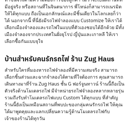
มีอยู่จริง หรือสถานที่ในจินตนาการ พี่โหน่งก็สามารถเนรมิต
ให้ได้ทุกแบบ ถือเป็นเอกลักษณ์และมีชิ้นเดียวในโลกเลยก็ว่า
ได้ นอกจากนี้ ที่นี่ยังมีรถไฟจำลองแบบ Customize ให้เราได้
เลือกเมืองจำลองและรถไฟในแบบที่ตัวเองชอบได้อีกด้วย มีทั้ง
เมืองจำลองจากประเทศในฝั่งยุโรป ญี่ปุ่นและเกาหลี ให้เรา
เลือกซื้อกันแบบจุใจ
บ้านสำหรับคนรักรถไฟ ร้าน Zug Haus
สำหรับใครที่มองหารถไฟจำลองที่มีความสมจริง สามารถ
เลือกชิ้นส่วนและฉากจำลองได้ตามที่ใจต้องการ คุณสามารถ
เดินทางมาที่ร้าน Zug Haus ชั้น G ฟอร์จูนทาวน์ ร้านนี้ถือเป็น
ตัวจริงด้านโมเดลรถไฟ มีจำหน่ายรถไฟจำลองหลากหลายรุ่น
รวมถึงรับทำโมเดลรถไฟแบบ Custom ได้ทุกแบบ ที่สำคัญ
ร้านนี้ยังเป็นเหมือนสถานที่พบปะของกลุ่มคนรักรถไฟ ให้คุณ
ได้มาพูดคุยและแลกเปลี่ยนความรู้ด้านโมเดลรถไฟกับ
เจ้าของร้านได้ทุกวัน