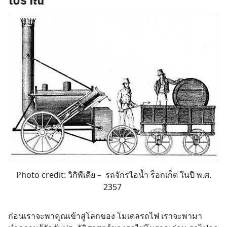
Photo credit:
วิกิพีเดีย – รถจักรไอน้ำ ร็อกเก็ต ในปี พ.ศ.
2357
ก่อนเราจะพาคุณเข้าสู่โลกของ โมเดลรถไฟ เราจะพามา