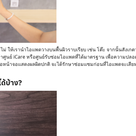
Search
for:
อไม่ ให้เรานำไอแพดวางบนพื้นผิวราบเรียบ เช่น โต๊ะ จากนั้นสังเก
้าศูนย์ iCare หรือศูนย์รับซ่อมไอแพดที่ได้มาตรฐาน เพื่อความป
ือหน้าจอแสดงผลผิดปกติ จะได้รักษาซ่อมแซมก่อนที่ไอแพดจะเสีย
ด้บ้าง?