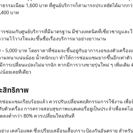
ธรรมเนียม 1,600 บาท ที่ศูนย์บริการก็สามารถประหยัดได้มากกว่
1,400 บาท
รซ่อมกับศูนย์บริการที่มีมาตรฐาน มีช่างเทคนิคที่เชี่ยวชาญและใช
ับความไว้วางใจและขึ้นชื่อเรื่องบริการมาอย่างยาวนาน
 5,000 บาท โดยราคาที่ซ่อมจะขึ้นอยู่กับอาการงอของตัวเครื่องแ
ีความหนาแน่นน้อย น้ำหนักเบา ทำให้การซ่อมแซมยากขึ้นอีกเท่าตั
าจมีการเปลี่ยนแปลงไม่มากนัก หากมีการวางขายรุ่นใหม่ ๆ เพิ่มเติม ดั
่น้อยเลยทีเดียว
ะสิทธิภาพ
ซ่อมแซมเรียบร้อยแล้ว ควรปรับเปลี่ยนพฤติกรรมการใช้งาน เพื่อป
ับตัวเครื่อง การตรวจสอบสุขภาพแบตเตอรี่อยู่เป็นประจำเพื่อล
ลงต่ำกว่า 80% ควรเปลี่ยนใหม่ทันที
้อย่าง เคสไอแพด ซึ่งเปรียบเสมือนเสื้อเกราะป้องกันอันตราย สำหร