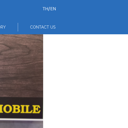
TH
/
EN
ORY
CONTACT US