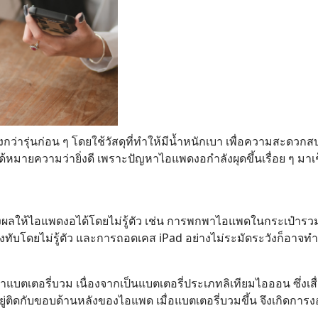
กว่ารุ่นก่อน ๆ โดยใช้วัสดุที่ทำให้มีน้ำหนักเบา เพื่อความสะด
ม่ได้หมายความว่ายิ่งดี เพราะปัญหาไอแพดงอกำลังผุดขึ้นเรื่อย ๆ มา
ผลให้ไอแพดงอได้โดยไม่รู้ตัว เช่น การพกพาไอแพดในกระเป๋ารวม
ทับโดยไม่รู้ตัว และการถอดเคส iPad อย่างไม่ระมัดระวังก็อาจทำให
หาแบตเตอรี่บวม เนื่องจากเป็นแบตเตอรี่ประเภทลิเทียมไอออน ซึ่
ติดกับขอบด้านหลังของไอแพด เมื่อแบตเตอรี่บวมขึ้น จึงเกิดการง