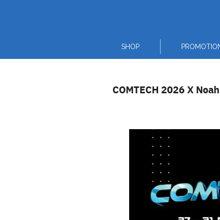
Skip
to
content
SHOP
PROMOTIO
COMTECH 2026 X Noah Cru
Thai
English