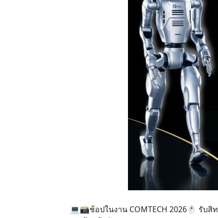
💻📸ช้อปในงาน COMTECH 2026🖱️ รับสิทธิ์