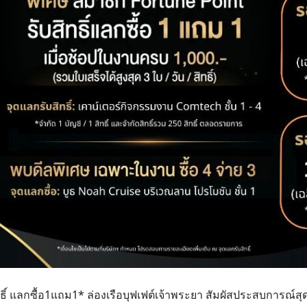
 แลกซื้อ1แถม1* ล่องเรือบุฟเฟต์เจ้าพระยา สัมผัสประสบการณ์สุด