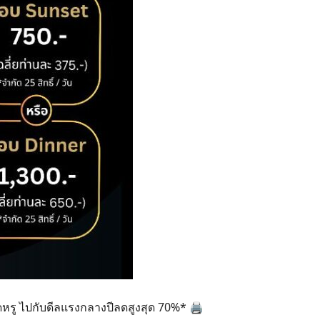
หรู ไปกับดีลแรงกลางปีลดสูงสุด 70%* 🖨️