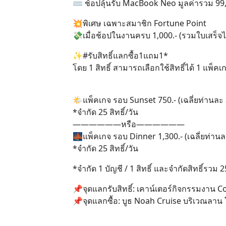
⌨️ ช้อปลุ้นรับ MacBook Neo มูลค่ารวม 99,
💥พิเศษ เฉพาะสมาชิก Fortune Point
💸เมื่อช้อปในงานครบ 1,000.- (รวมใบเสร็จได้ส
✨#รับสิทธิ์แลกซื้อ1แถม1*
โดย 1 สิทธิ์ สามารถเลือกใช้สิทธิ์ได้ 1 แพ็คเกจ
🌤แพ็คเกจ รอบ Sunset 750.- (เฉลี่ยท่านละ 
*จำกัด 25 สิทธิ์/วัน
——————หรือ——————
🌉แพ็คเกจ รอบ Dinner 1,300.- (เฉลี่ยท่านล
*จำกัด 25 สิทธิ์/วัน
*จำกัด 1 บัญชี / 1 สิทธิ์ และจำกัดสิทธิ์รวม
📌จุดแลกรับสิทธิ์: เคาน์เตอร์กิจกรรมงาน Co
📌จุดแลกซื้อ: บูธ Noah Cruise บริเวณลาน 