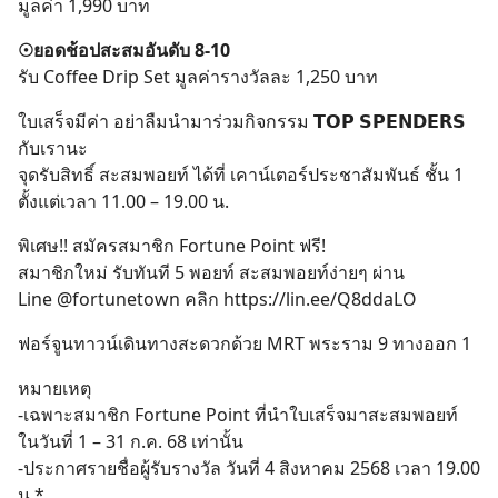
มูลค่า 1,990 บาท
☉ยอดช้อปสะสมอันดับ 8-10​
รับ Coffee Drip Set มูลค่ารางวัลละ 1,250 บาท
ใบเสร็จมีค่า อย่าลืมนำมาร่วมกิจกรรม 𝗧𝗢𝗣 𝗦𝗣𝗘𝗡𝗗𝗘𝗥𝗦
กับเรานะ
จุดรับสิทธิ์ สะสมพอยท์ ได้ที่ เคาน์เตอร์ประชาสัมพันธ์ ชั้น 1
ตั้งแต่เวลา 11.00 – 19.00 น.
พิเศษ!! สมัครสมาชิก Fortune Point ฟรี!
สมาชิกใหม่ รับทันที 5 พอยท์ สะสมพอยท์ง่ายๆ ผ่าน
Line @fortunetown คลิก
https://lin.ee/Q8ddaLO
ฟอร์จูนทาวน์เดินทางสะดวกด้วย MRT พระราม 9 ทางออก 1
หมายเหตุ
-เฉพาะสมาชิก Fortune Point ที่นำใบเสร็จมาสะสมพอยท์
ในวันที่ 1 – 31 ก.ค. 68 เท่านั้น
-ประกาศรายชื่อผู้รับรางวัล วันที่ 4 สิงหาคม 2568 เวลา 19.00
น.*