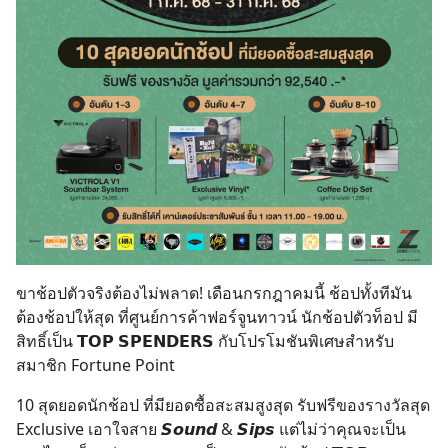
ขาช้อปตัวจริงต้องไม่พลาด! เดือนกรกฎาคมนี้ ช้อปทั้งทีมัน
ต้องช้อปให้สุด ที่ศูนย์การค้าฟอร์จูนทาวน์ นักช้อปตัวท็อป มี
สิทธิ์เป็น 𝗧𝗢𝗣 𝗦𝗣𝗘𝗡𝗗𝗘𝗥𝗦 กับโปรโมชันพิเศษสำหรับ
สมาชิก Fortune Point
10 สุดยอดนักช้อป ที่มียอดซื้อสะสมสูงสุด รับฟรีของรางวัลสุด
Exclusive เอาใจสาย 𝙎𝙤𝙪𝙣𝙙 & 𝙎𝙞𝙥𝙨 แต่ไม่ว่าคุณจะเป็น