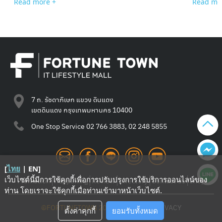
Read more +
Read mo
7 ถ. รัชดาภิเษก แขวง ดินแดง
เขตดินแดง กรุงเทพมหานคร 10400
One Stop Service
02 766 3883, 02 248 5855
[
ไทย
|
EN
]
เว็บไซต์นี้มีการใช้คุกกี้เพื่อการปรับปรุงการใช้บริการออนไลน์ของ
Promotion
Happening
Review
Directory
Contact Us
Shop
ท่าน โดยเราจะใช้คุกกี้เมื่อท่านเข้ามาหน้าเว็บไซต์
.
©FORTUNETOWN 2021
—
TERMS
—
PRIVACY
ตั้งค่าคุกกี้
ยอมรับทั้งหมด