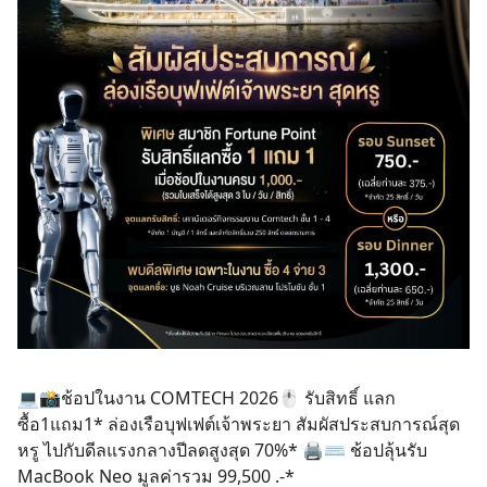
💻📸ช้อปในงาน COMTECH 2026🖱️ รับสิทธิ์ แลก
ซื้อ1แถม1* ล่องเรือบุฟเฟต์เจ้าพระยา สัมผัสประสบการณ์สุด
หรู ไปกับดีลแรงกลางปีลดสูงสุด 70%* 🖨️⌨️ ช้อปลุ้นรับ
MacBook Neo มูลค่ารวม 99,500 .-*