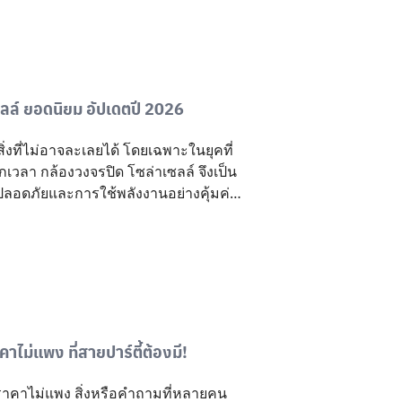
ซลล์ ยอดนิยม อัปเดตปี 2026
งที่ไม่อาจละเลยได้ โดยเฉพาะในยุคที่
ุกเวลา กล้องวงจรปิด โซล่าเซลล์ จึงเป็น
ปลอดภัยและการใช้พลังงานอย่างคุ้มค่า
้ง การศึกษาข้อมูลถือเป็นขั้นตอนสำคัญ
เราจะพาไปทำความรู้จักกับ “5 รุ่น
ดตปี 2026” ที่ทั้งคุ้มค่า ทนทาน และตอบ
โซล่าเซลล์ ในยุคที่เทคโนโลยีด้าน
้องวงจรปิด โซล่าเซลล์” ได้กลายเป็น
้งช่วยเพิ่มความปลอดภัย รวมทั้งยังตอบ
ติดตั้ง สำหรับผู้ที่กำลังพิจารณาจะ
คาไม่แพง ที่สายปาร์ตี้ต้องมี!
คือเหตุผลสำคัญที่ควรให้ความสนใจ
านจากแสงอาทิตย์ เหมาะกับผู้ที่ต้องการ
ี ราคาไม่แพง สิ่งหรือคำถามที่หลายคน