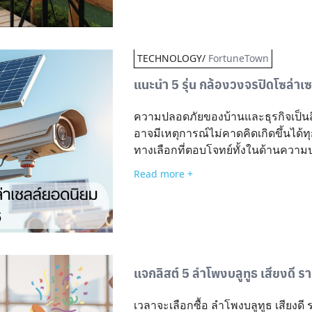
TECHNOLOGY/
FortuneTown
แนะนำ 5 รุ่น กล้องวงจรปิดโซล่าเ
ความปลอดภัยของบ้านและธุรกิจเป็นสิ่
อาจมีเหตุการณ์ไม่คาดคิดเกิดขึ้นได้ท
ทางเลือกที่ตอบโจทย์ทั้งในด้านความ
อย่างไรก็ตาม ก่อนตัดสินใจเลือกติดตั
Read more +
เพื่ออำนวยความสะดวกในการตัดสินใจ 
กล้องวงจรปิดโซล่าเซลล์ยอดนิยม อัปเ
โจทย์ ทำไมควรเลือกใช้กล้องวงจรปิด
ความปลอดภัยพัฒนาอย่างต่อเนื่อง “กล
หนึ่งในทางเลือกที่ได้รับความนิยม ทั
โจทย์ด้านพลังงานและความสะดวกในการ
แจกลิสต์ 5 ลําโพงบลูทูธ เสียงดี รา
ลงทุนติดตั้งกล้องวงจรปิดชนิดนี้ นี่
ประหยัดพลังงานและค่าไฟฟ้าใช้พลังง
เวลาจะเลือกซื้อ ลําโพงบลูทูธ เสียงด