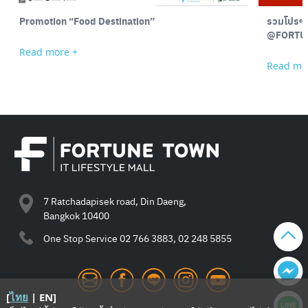
Promotion “Food Destination”
รวมโปรฯ 
Read more +
Read mo
7 Ratchadapisek road, Din Daeng,
Bangkok 10400
One Stop Service
02 766 3883, 02 248 5855
[
ไทย
|
EN
]