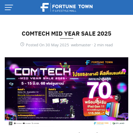
Skip
to
content
COMTECH MID YEAR SALE 2025
Posted On 30 May 2025 webmaster ·
Thai
English