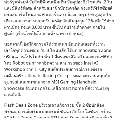
ฟอร์จูนพ้อยท์ รับสิทธิพิเศษเพิ่มเติม รับคูปองชิงโชคเพิ่ม 2 ใบ
และมีสิทธิพิเศษ สำหรับสมาชิกบัตรเครดิต กรุงศรีเฟิร์สช้อยส์
ผ่อนสมาร์ทโฟนคอมพิวเตอร์ และกล้องถ่ายรูป 0% สูงสุด 15
เดือน และสามารถแลกรับเครดิตเงินคืนสูงสุด 12% เมื่อใช้จ่าย
ผ่านบัตร ตั้งแต่ 3,000 บาท ขึ้นไป กับร้านค้าต่างๆ ภายใน
ศูนย์ฯ (เงื่อนไขเป็นไปตามที่ธนาคารกำหนด)
นอกจากนี้ ยังมีกิจกรรมให้ร่วมสนุก อัดแน่นตลอดทั้งงาน
เอาใจทุกความชอบ กับ 3 โซนหลัก ได้แก่ Innovation Zone
บริเวณลานโปรโมชัน ชั้น 1 ลิ้มรสชาติไอศรีมและกาแฟที่ทำ
โดย Robot ชมการสาธิตความสามารถของ Intel AI
Workshop จาก IT City สัมผัสประสบการณ์การแข่งรถ
เสมือนจริง Ultimate Racing Cockpit ทดลองความสนุกกับ
อุปกรณ์เล่นเกมพกพาจาก MSI Gaming Handheld
Showcase อัปเดต เทคโนโลยี Smart home ที่สั่งงานง่ายๆ
ผ่านมือถือ
Flash Deals Zone บริเวณลานกิจกรรม ชั้น 2 ช้อปกล้อง
พร้อมอุปกรณ์เสริมจากแบรนด์ ชั้นนำ กับโปรโมชั่นจากร้าน
EC Mall, Zoom Camera, STM และ Snapshot บริเวณ ชั้น 3