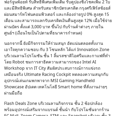
ฟอร์จูนพ้อยท์ รับสิทธิพิเศษเพิ่มเติม รับคูปองชิงโชคเพิ่ม 2 ใบ
และมีสิทธิพิเศษ สำหรับสมาชิกบัตรเครดิต กรุงศรีเฟิร์สช้อยส์
ผ่อนสมาร์ทโฟนคอมพิวเตอร์ และกล้องถ่ายรูป 0% สูงสุด 15
เดือน และสามารถแลกรับเครดิตเงินคืนสูงสุด 12% เมื่อใช้จ่าย
ผ่านบัตร ตั้งแต่ 3,000 บาท ขึ้นไป กับร้านค้าต่างๆ ภายใน
ศูนย์ฯ (เงื่อนไขเป็นไปตามที่ธนาคารกำหนด)
นอกจากนี้ ยังมีกิจกรรมให้ร่วมสนุก อัดแน่นตลอดทั้งงาน
เอาใจทุกความชอบ กับ 3 โซนหลัก ได้แก่ Innovation Zone
บริเวณลานโปรโมชัน ชั้น 1 ลิ้มรสชาติไอศรีมและกาแฟที่ทำ
โดย Robot ชมการสาธิตความสามารถของ Intel AI
Workshop จาก IT City สัมผัสประสบการณ์การแข่งรถ
เสมือนจริง Ultimate Racing Cockpit ทดลองความสนุกกับ
อุปกรณ์เล่นเกมพกพาจาก MSI Gaming Handheld
Showcase อัปเดต เทคโนโลยี Smart home ที่สั่งงานง่ายๆ
ผ่านมือถือ
Flash Deals Zone บริเวณลานกิจกรรม ชั้น 2 ช้อปกล้อง
พร้อมอุปกรณ์เสริมจากแบรนด์ ชั้นนำ กับโปรโมชั่นจากร้าน
EC Mall, Zoom Camera, STM และ Snapshot บริเวณ ชั้น 3