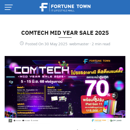
Skip
to
content
COMTECH MID YEAR SALE 2025
Posted On 30 May 2025 webmaster ·
Thai
English