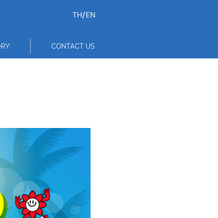
TH
/
EN
ORY
CONTACT US