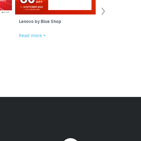
Lenovo by Blue Shop
Hello Summer ช้อปส
กับ Fortune Point
Read more +
Read more +