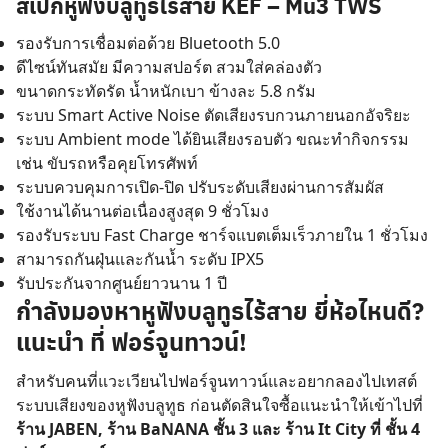
สเปกหูฟังบลูทูธไร้สาย KEF – Mu3 TWS
รองรับการเชื่อมต่อด้วย Bluetooth 5.0
ดีไซน์ทันสมัย มีความสปอร์ต สวมใส่คล่องตัว
ขนาดกระทัดรัด น้ำหนักเบา ข้างละ 5.8 กรัม
ระบบ Smart Active Noise ตัดเสียงรบกวนภายนอกอัจริยะ
ระบบ Ambient mode ได้ยินเสียงรอบตัว ขณะทำกิจกรรม
เช่น ขับรถหรือคุยโทรศัพท์
ระบบควบคุมการเปิด-ปิด ปรับระดับเสียงผ่านการสัมผัส
ใช้งานได้นานต่อเนื่องสูงสุด 9 ชั่วโมง
Search
รองรับระบบ Fast Charge ชาร์จแบตเต็มเร็วภายใน 1 ชั่วโมง
for:
สามารถกันฝุ่นและกันน้ำ ระดับ IPX5
รับประกันจากศูนย์ยาวนาน 1 ปี
กำลังมองหา
หูฟังบลูทูธไร้สาย ยี่ห้อไหนดี?
แนะนำ ที่ ฟอร์จูนทาวน์!
สำหรับคนที่แวะเวียนไปฟอร์จูนทาวน์และอยากลองไปเทสต์
ระบบเสียงของหูฟังบลูทูธ ก่อนตัดสินใจซื้อแนะนำให้เข้าไปที่
ร้าน JABEN, ร้าน BaNANA ชั้น 3 และ ร้าน It City ที่ ชั้น 4