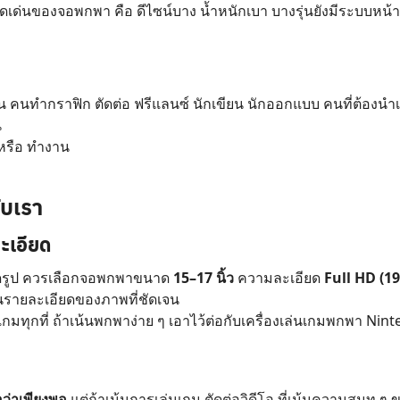
ุดเด่นของจอพกพา คือ ดีไซน์บาง น้ำหนักเบา บางรุ่นยังมีระบบหน้
่น คนทำกราฟิก ตัดต่อ ฟรีแลนซ์ นักเขียน นักออกแบบ คนที่ต้อง
น
ม หรือ ทำงาน
ับเรา
ะเอียด
ดรูป ควรเลือกจอพกพาขนาด
15–17 นิ้ว
ความละเอียด
Full HD (1
็นรายละเอียดของภาพที่ชัดเจน
กมทุกที่ ถ้าเน้นพกพาง่าย ๆ เอาไว้ต่อกับเครื่องเล่นเกมพกพา Ni
อว่าเพียงพอ
แต่ถ้าเน้นการเล่นเกม ตัดต่อวิดีโอ ที่เน้นความสมูท