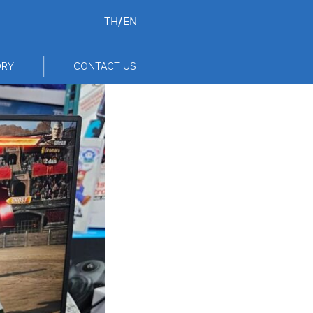
TH
/
EN
ORY
CONTACT US