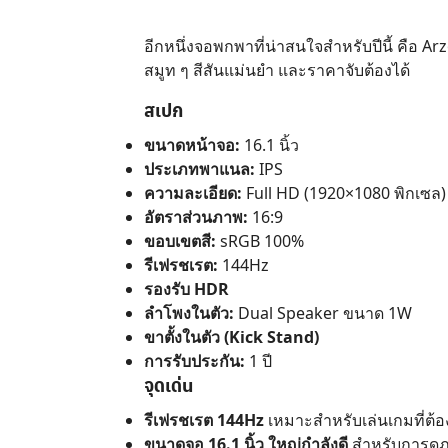
อีกหนึ่งจอพกพาที่น่าสนใจสำหรับปีนี้ คือ
สมูท ๆ สีสันแม่นยำ และราคาจับต้องได้
สเปก
ขนาดหน้าจอ:
16.1 นิ้ว
ประเภทพาแนล:
IPS
ความละเอียด:
Full HD (1920×1080 พิกเซล)
อัตราส่วนภาพ:
16:9
ขอบเขตสี:
sRGB 100%
รีเฟรชเรต:
144Hz
รองรับ HDR
ลำโพงในตัว:
Dual Speaker ขนาด 1W
ขาตั้งในตัว (Kick Stand)
การรับประกัน:
1 ปี
จุดเด่น
รีเฟรชเรต 144Hz
เหมาะสำหรับเล่นเกมที่ต
ขนาดจอ 16.1 นิ้ว ใหญ่กำลังดี
สำหรับการดูภ