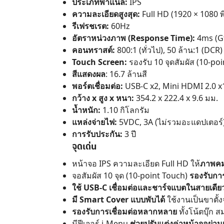
ประเภทพาแนล:
IPS
ความละเอียดสูงสุด:
Full HD (1920 × 1080 พ
รีเฟรชเรต:
60Hz
อัตราหน่วงภาพ (Response Time):
4ms (G
คอนทราสต์:
800:1 (ทั่วไป), 50 ล้าน:1 (DCR)
Touch Screen:
รองรับ 10 จุดสัมผัส (10-po
สีแสดงผล
: 16.7 ล้านสี
พอร์ตเชื่อมต่อ:
USB-C x2, Mini HDMI 2.0 x
กว้าง x สูง x หนา:
354.2 x 222.4 x 9.6 มม.
น้ำหนัก:
1.10 กิโลกรัม
แหล่งจ่ายไฟ:
5VDC, 3A (ไม่รวมอะแดปเตอร์
การรับประกัน:
3 ปี
จุดเด่น
หน้าจอ IPS ความละเอียด Full HD ให้
ภาพคมช
จอสัมผัส 10 จุด (10-point Touch)
รองรับการ
ใช้ USB-C เชื่อมต่อและชาร์จแบตในสายเดีย
มี Smart Cover แบบพับได้
ใช้งานเป็นขาตั้
รองรับการเชื่อมต่อหลากหลาย
ทั้งโน้ตบุ๊ก 
มีฟีเจอร์ i-Menu
ช่วยปรับแต่งค่าหน้าจอผ่านเ