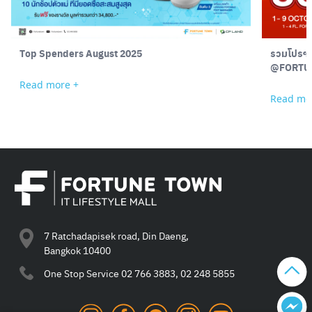
Top Spenders August 2025
รวมโปรฯ 
Read more +
Read mo
7 Ratchadapisek road, Din Daeng,
Bangkok 10400
One Stop Service
02 766 3883, 02 248 5855