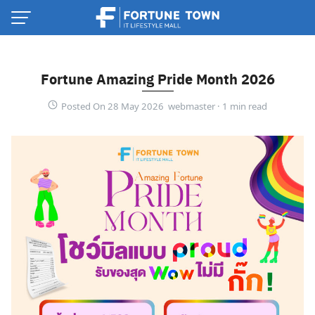
Skip
to
content
Fortune Amazing Pride Month 2026
Posted On 28 May 2026 webmaster ·
Thai
English