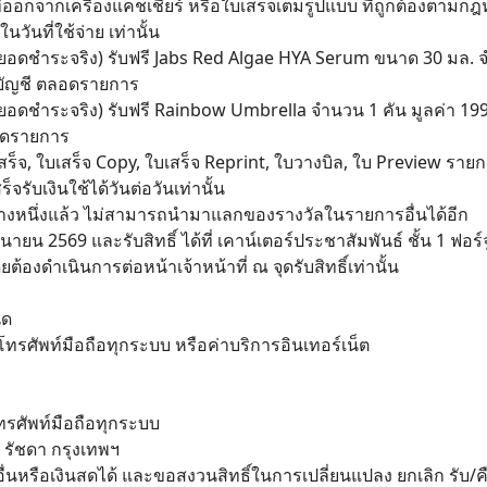
ออกจากเครื่องแคชเชียร์ หรือใบเสร็จเต็มรูปแบบ ที่ถูกต้องตามกฎหมาย
ันที่ใช้จ่าย เท่านั้น
ตามยอดชำระจริง) รับฟรี Jabs Red Algae HYA Serum ขนาด 30 มล.
/1 บัญชี ตลอดรายการ
ตามยอดชำระจริง) รับฟรี Rainbow Umbrella จำนวน 1 คัน มูลค่า 
Search
ลอดรายการ
for:
ร็จ, ใบเสร็จ Copy, ใบเสร็จ Reprint, ใบวางบิล, ใบ Preview รายกา
รับเงินใช้ได้วันต่อวันเท่านั้น
งหนึ่งแล้ว ไม่สามารถนำมาแลกของรางวัลในรายการอื่นได้อีก
ถุนายน 2569 และรับสิทธิ์ ได้ที่ เคาน์เตอร์ประชาสัมพันธ์ ชั้น 1 ฟ
ต้องดำเนินการต่อหน้าเจ้าหน้าที่ ณ จุดรับสิทธิ์เท่านั้น
ิด
รศัพท์มือถือทุกระบบ หรือค่าบริการอินเทอร์เน็ต
นโทรศัพท์มือถือทุกระบบ
 รัชดา กรุงเทพฯ
ื่นหรือเงินสดได้ และขอสงวนสิทธิ์ในการเปลี่ยนแปลง ยกเลิก รั