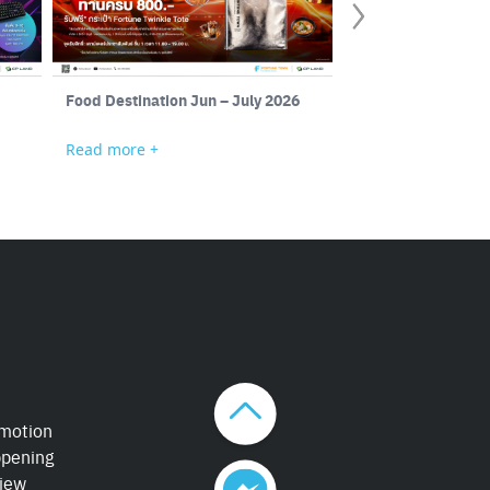
Food Destination Jun – July 2026
JIB
Read more +
Read more +
motion
pening
iew