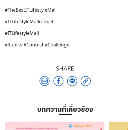
#TheBestITLifestyleMall
#ITLifestyleMallrama9
Search
for:
#ITLifestyleMall
#Rubiks #Contest #Challenge
SHARE
บทความที่เกี่ยวข้อง