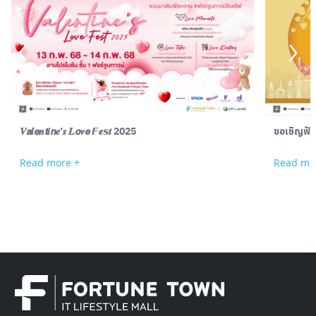
𝑽𝙖𝒍𝙚𝒏𝙩𝒊𝙣𝒆’𝒔 𝑳𝙤𝒗𝙚 𝙁𝒆𝙨𝒕 2025
ขอเชิญฟั
Read more +
Read mo