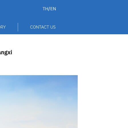
TH
/
EN
ORY
CONTACT US
angxi