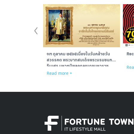
๑๓ ตุลาคม ๒๕๖๕เนื่องในวันคล้ายวัน
Rec
สวรรคต พระบาทสมเด็จพระบรมชนกา
ธิเบศร มหาภูมิพลอดุลยเดชมหาราช
Rea
บรมนาถบพิตร พระมหากรุณาธิคุณ
Read more +
จารึกในใจไทยตราบนิรันดร์