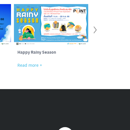
Happy Rainy Season
ประกาศรายชื่อผู้โชค
Town End of Year Sa
วันที่ 7 ธันวาคม 256
Read more +
Read more +