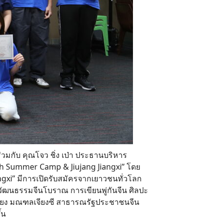
 ร่วมกับ คุณโจว ชิ่ง เป่า ประธานบริหาร
h Summer Camp & Jiujang Jiangxi” โดย
ngxi” มีการเปิดรับสมัครจากเยาวชนทั่วโลก
กับวัฒนธรรมจีนโบราณ การเขียนพู่กันจีน ศิลปะ
เจียง มณฑลเจียงซี สาธารณรัฐประชาชนจีน
้น