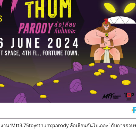
ับงาน ‘Mtt3.75toysthum:parody ล้อเลียนกันไปเถอะ’ กับการรว