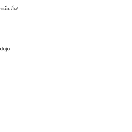
ต็มอิ่ม!
 dojo