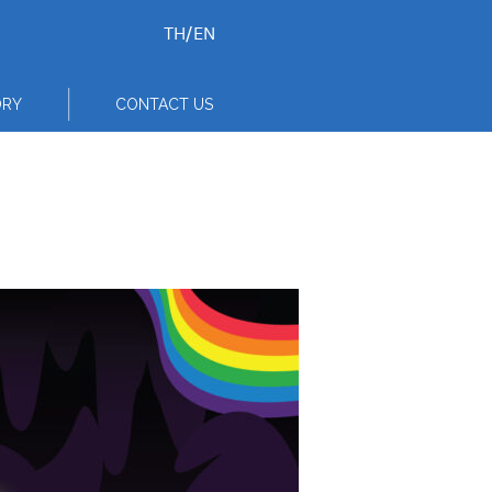
TH
/
EN
ORY
CONTACT US