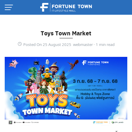
Skip
to
content
Toys Town Market
Posted On 25 August 2025 webmaster ·
Thai
English