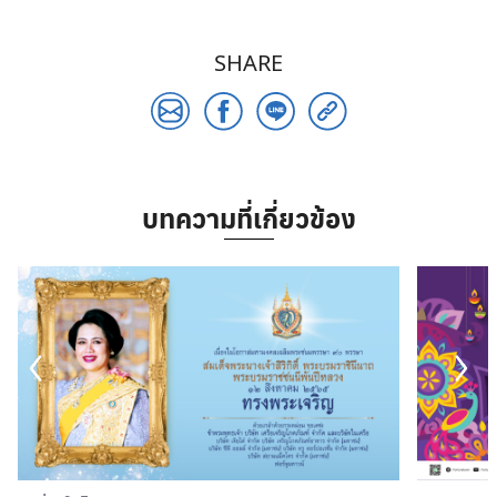
SHARE
บทความที่เกี่ยวข้อง
Search
for: