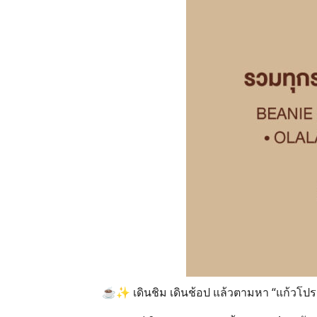
☕✨ เดินชิม เดินช้อป แล้วตามหา “แก้วโปรด