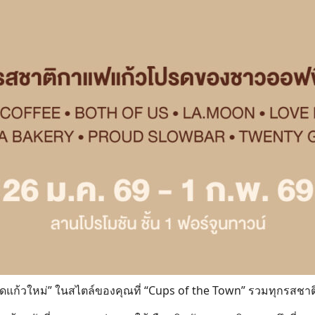
Search
แก้วใหม่” ในสไตล์ของคุณที่ “Cups of the Town” รวมทุกรสชาต
for: