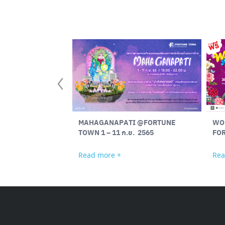
MAHAGANAPATI @FORTUNE
WO
TOWN 1 – 11 ก.ย. 2565￼
FO
Read more +
Rea