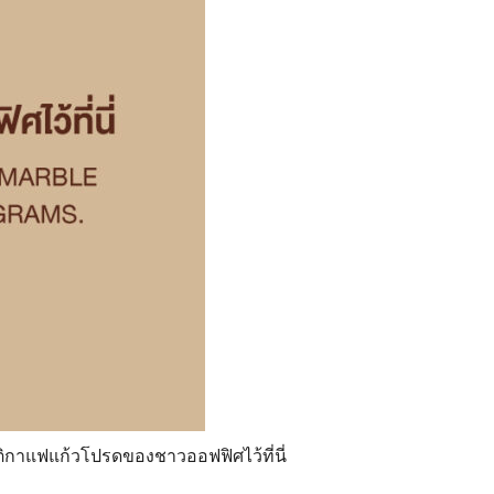
ิกาแฟแก้วโปรดของชาวออฟฟิศไว้ที่นี่