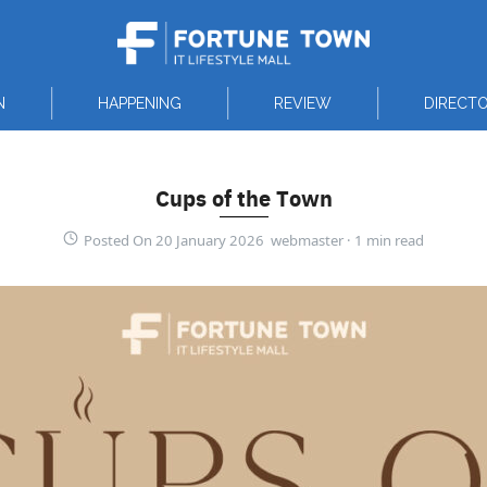
N
HAPPENING
REVIEW
DIRECT
Cups of the Town
Posted On 20 January 2026 webmaster ·