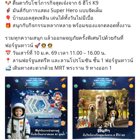
🐶 ตื่นตากับโชว์ภารกิจสุดเจ๋งจาก 6 ฮีโร่ K9
🦸‍♂️ มันส์กับการแสดง Super Hero แบบจัดเต็ม
🎈 บ้านบอลสุดเพลิน เล่นได้ทั้งวันไม่มีเบื่อ
🎁 สนุกกับกิจกรรมหลากหลาย พร้อมของแจกตลอดทั้งงาน
รวมทุกความสนุก แล้วออกผจญภัยครั้งพิเศษไปด้วยกันที่
ฟอร์จูนทาวน์ 🚀👨‍🚀👩‍🚀
📅 วันเสาร์ที่ 10 ม.ค. 69 เวลา 11.00 – 16.00 น.
📍 ลานฟอร์จูนสตรีท และลานโปรโมชัน ชั้น 1 ฟอร์จูนทาวน์
🚅 เดินทางสะดวกด้วย MRT พระราม 9 ทางออก 1