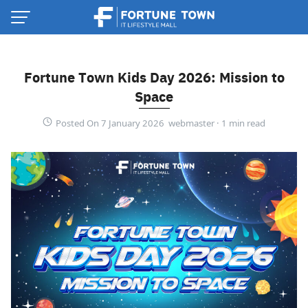
Skip
to
content
Fortune Town Kids Day 2026: Mission to
Space
Posted On 7 January 2026 webmaster ·
Thai
English