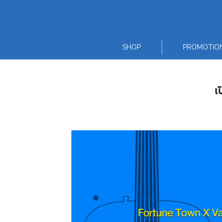
Skip
to
content
SHOP
PROMOTIO
เ
Thai
English