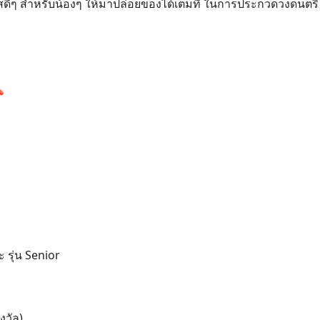
ดีๆ สำหรับน้องๆ ให้มาปล่อยของได้เต็มที่ ในการประกวดวงดนตรี

 รุ่น Senior
Search
for:
งวัล)