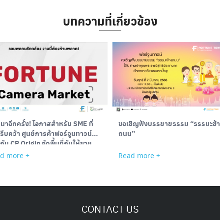
บทความที่เกี่ยวข้อง
มาอีกครั้ง! โอกาสสำหรับ SME ที่
ขอเชิญฟังบรรยายธรรม “ธรรมะข้
รีบคว้า ศูนย์การค้าฟอร์จูนทาวน์
ถนน”
กับ CP Origin จัดพื้นที่กันให้ขาย
รี ๆ! ไม่มีค่าใช้จ่าย
d more +
Read more +
CONTACT US