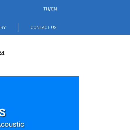
TH
/
EN
ORY
CONTACT US
24