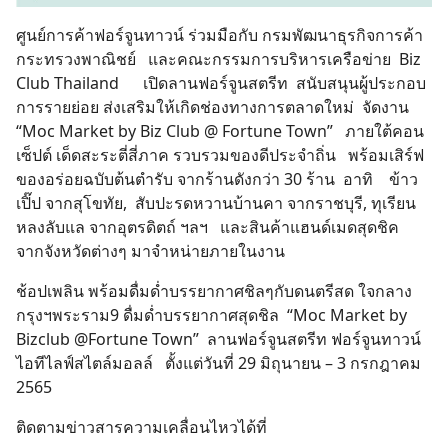
ศูนย์การค้าฟอร์จูนทาวน์ ร่วมมือกับ กรมพัฒนาธุรกิจการค้า
กระทรวงพาณิชย์ และคณะกรรมการบริหารเครือข่าย Biz
Club Thailand เปิดลานฟอร์จูนสตรีท สนับสนุนผู้ประกอบ
การรายย่อย ส่งเสริมให้เกิดช่องทางการตลาดใหม่ จัดงาน
“Moc Market by Biz Club @ Fortune Town” ภายใต้คอน
เซ็ปต์ เด็ดสะระตี่สี่ภาค รวบรวมของดีประจำถิ่น พร้อมเสิร์ฟ
ของอร่อยฉบับต้นตำรับ จากร้านดังกว่า 30 ร้าน อาทิ ข้าว
เปิ๊ป จากสุโขทัย, สับปะรดหวานบ้านคา จากราชบุรี, ทุเรียน
หลงลับแล จากอุตรดิตถ์ ฯลฯ และสินค้าแฮนด์เมดสุดชิค
จากจังหวัดต่างๆ มาจำหน่ายภายในงาน
ช้อปเพลิน พร้อมดื่มด่ำบรรยากาศชิลๆกับดนตรีสด ใจกลาง
กรุงฯพระราม9 ดื่มด่ำบรรยากาศสุดชิล “Moc Market by
Bizclub @Fortune Town” ลานฟอร์จูนสตรีท ฟอร์จูนทาวน์
ไอทีไลฟ์สไตล์มอลล์ ตั้งแต่วันที่ 29 มิถุนายน – 3 กรกฎาคม
2565
ติดตามข่าวสารความเคลื่อนไหวได้ที่