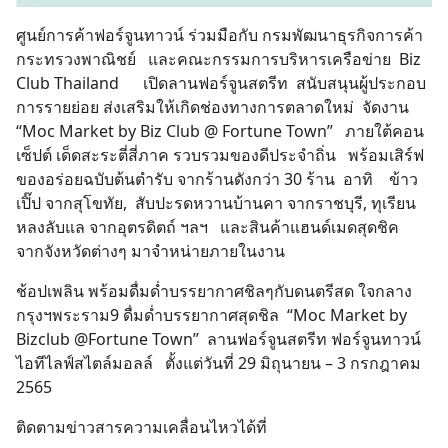
ศูนย์การค้าฟอร์จูนทาวน์ ร่วมมือกับ กรมพัฒนาธุรกิจการค้า
กระทรวงพาณิชย์ และคณะกรรมการบริหารเครือข่าย Biz
Club Thailand เปิดลานฟอร์จูนสตรีท สนับสนุนผู้ประกอบ
การรายย่อย ส่งเสริมให้เกิดช่องทางการตลาดใหม่ จัดงาน
“Moc Market by Biz Club @ Fortune Town” ภายใต้คอน
เซ็ปต์ เด็ดสะระตี่สี่ภาค รวบรวมของดีประจำถิ่น พร้อมเสิร์ฟ
ของอร่อยฉบับต้นตำรับ จากร้านดังกว่า 30 ร้าน อาทิ ข้าว
เปิ๊ป จากสุโขทัย, สับปะรดหวานบ้านคา จากราชบุรี, ทุเรียน
หลงลับแล จากอุตรดิตถ์ ฯลฯ และสินค้าแฮนด์เมดสุดชิค
จากจังหวัดต่างๆ มาจำหน่ายภายในงาน
ช้อปเพลิน พร้อมดื่มด่ำบรรยากาศชิลๆกับดนตรีสด ใจกลาง
กรุงฯพระราม9 ดื่มด่ำบรรยากาศสุดชิล “Moc Market by
Bizclub @Fortune Town” ลานฟอร์จูนสตรีท ฟอร์จูนทาวน์
ไอทีไลฟ์สไตล์มอลล์ ตั้งแต่วันที่ 29 มิถุนายน – 3 กรกฎาคม
2565
ติดตามข่าวสารความเคลื่อนไหวได้ที่