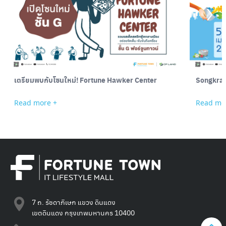
Search
for:
เตรียมพบกับโซนใหม่! Fortune Hawker Center
Songkran
Read more +
Read mo
7 ถ. รัชดาภิเษก แขวง ดินแดง
เขตดินแดง กรุงเทพมหานคร 10400