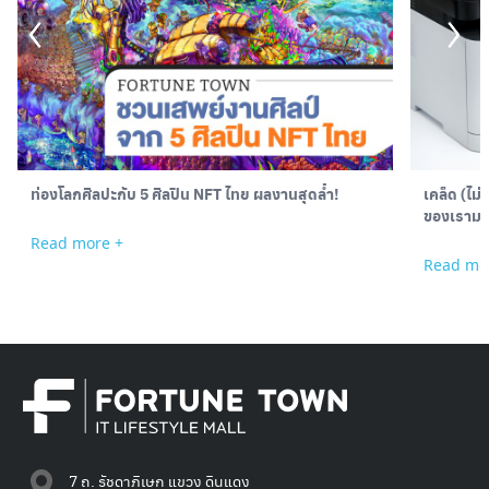
ท่องโลกศิลปะกับ 5 ศิลปิน NFT ไทย ผลงานสุดล้ำ!
เคล็ด (ไม่
ของเรามาก
Read more +
Read mo
7 ถ. รัชดาภิเษก แขวง ดินแดง