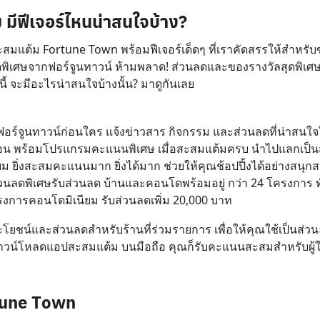
ีฟีเจอร์ไหนน่าสนใจบ้าง?
มแต้ม Fortune Town พร้อมฟีเจอร์เด็ดๆ ที่เราคัดสรรให้สำหรั
สุดพิเศษจากฟอร์จูนทาวน์ ห้ามพลาด! ส่วนลดและของรางวัลสุดพ
้ จะมีอะไรน่าสนใจบ้างนั้น? มาดูกันเลย
่ฟอร์จูนทาวน์ก่อนใคร แจ้งข่าวสาร กิจกรรม และส่วนลดที่น่าสน
ดือน พร้อมโปรแกรมคะแนนพิเศษ เมื่อสะสมแต้มครบ นำไปแลกเป็นส่
ยิ่งสะสมคะแนนมาก ยิ่งได้มาก ช่วยให้คุณช้อปปิ้งได้อย่างสนุกสน
วนลดพิเศษรับส่วนลด บ้านและคอนโดพร้อมอยู่ กว่า 24 โครงการ ท
ครงการคอนโดมิเนียม รับส่วนลดเพิ่ม 20,000 บาท
์และส่วนลดสำหรับร้านที่ร่วมรายการ เพื่อให้คุณใช้เป็นส่วนลดแ
ยงดาวน์โหลดแอปสะสมแต้ม บนมือถือ คุณก็รับคะแนนสะสมสำหรับผู้ใ
rtune Town