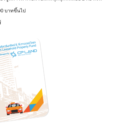
00 บาทขึ้นไป
์