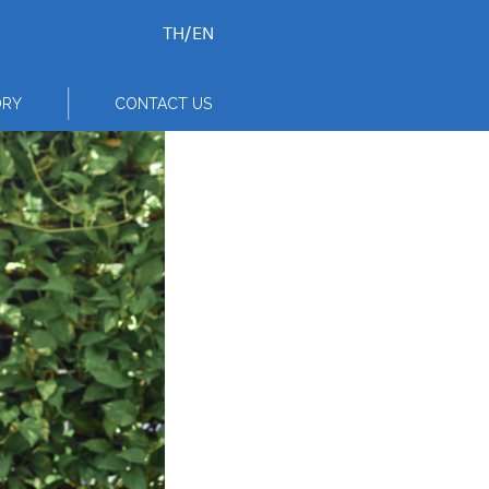
TH
/
EN
ORY
CONTACT US