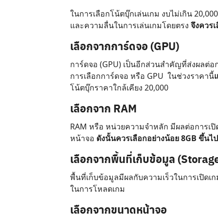
ในการเลือกโน้ตบุ๊กเล่นเกม งบไม่เกิน 20,0
และความลื่นในการเล่นเกมโดยตรง
จึงควรเ
เลือกจากการ์ดจอ (GPU)
การ์ดจอ (GPU) เป็นอีกส่วนสำคัญที่ส่งผล
การเลือกการ์ดจอ หรือ GPU ในช่วงราคานี้
โน้ตบุ๊กราคาใกล้เคียง 20,000
เลือกจาก RAM
RAM หรือ หน่วยความจำหลัก มีผลต่อการเป
หน้าจอ
ดังนั้นควรเลือกอย่างน้อย 8GB ขึ้นไป
เลือกจากพื้นที่เก็บข้อมูล (Storag
พื้นที่เก็บข้อมูลมีผลกับความเร็วในการเปิ
ในการโหลดเกม
เลือกจากขนาดหน้าจอ