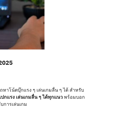
 2025
รถหาโน้ตบุ๊กแรง ๆ เล่นเกมลื่น ๆ ได้ สำหรับ
เปกแรง เล่นเกมลื่น ๆ ได้ทุกแนว
พร้อมบอก
กับการเล่นเกม