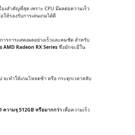
่องสำคัญที่สุด เพราะ CPU มีผลต่อความเร็ว
ื่อให้รองรับการเล่นเกมได้ดี
องการการแสดงผลอย่างเร็วและคมชัด สำหรับ
รือ AMD Radeon RX Series
ซึ่งมักจะมีใน
 จะทำให้เกมโหลดช้า หรือ กระตุกเวลาสลับ
D ความจุ 512GB หรือมากกว่า
เพื่อความเร็ว