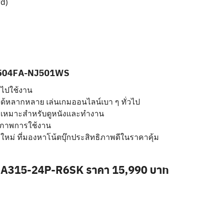
d)
Search
for:
M1504FA-NJ501WS
วไปใช้งาน
้หลากหลาย เล่นเกมออนไลน์เบา ๆ ทั่วไป
ัด เหมาะสำหรับดูหนังและทำงาน
ิภาพการใช้งาน
อใหม่ ที่มองหาโน้ตบุ๊กประสิทธิภาพดีในราคาคุ้ม
e 3 A315-24P-R6SK ราคา 15,990 บาท