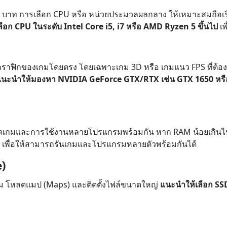
00 บาท การเลือก CPU หรือ หน่วยประมวลผลกลาง ให้เหมาะสมถือเรื
ลือก CPU ในระดับ Intel Core i5, i7 หรือ AMD Ryzen 5 ขึ้นไป
เพ
ต่อกราฟิกของเกมโดยตรง โดยเฉพาะเกม 3D หรือ เกมแนว FPS ที่ต้
แนะนำให้มองหา NVIDIA GeForce GTX/RTX
เช่น GTX 1650 ห
ิดเกมและการใช้งานหลายโปรแกรมพร้อมกัน หาก RAM น้อยเกินไป
เพื่อให้สามารถรันเกมและโปรแกรมหลายตัวพร้อมกันได้
e)
ดเกม โหลดแมป (Maps) และติดตั้งไฟล์ขนาดใหญ่
แนะนำให้เลือก SS