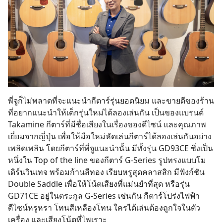
พี่จูก็ไม่พลาดที่จะแนะนำกีตาร์รุ่นยอดนิยม และขายดีของร้าน
ที่อยากแนะนำให้เด็กรุ่นใหม่ได้ลองเล่นกัน เป็นของแบรนด์
Takamine กีตาร์ที่มีชื่อเสียงในเรื่องของดีไซน์ และคุณภาพ
เยี่ยมจากญี่ปุ่น เพื่อให้มือใหม่หัดเล่นกีตาร์ได้ลองเล่นกันอย่าง
เพลิดเพลิน โดยกีตาร์ที่พี่จูแนะนำนั้น มีทั้งรุ่น GD93CE ซึ่งเป็น
หนึ่งใน Top of the line ของกีตาร์ G-Series รูปทรงแบบโม
เดิร์นวินเทจ พร้อมก้านสีทอง เรียบหรูสุดคลาสสิก มีฟังก์ชัน
Double Saddle เพื่อให้โน้ตเสียงที่แม่นยำที่สุด หรือรุ่น
GD71CE อยู่ในตระกูล G-Series เช่นกัน กีตาร์โปร่งไฟฟ้า
ดีไซน์หรูหรา โทนสีเหลืองโทน ใครได้เล่นต้องถูกใจในตัว
เครื่อง และเสียงโน้ตที่ไพเราะ