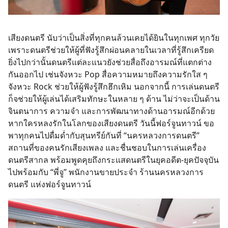
เสียงดนตรี นับว่าเป็นสิ่งที่ทุกคนล้วนเคยได้ยินในทุกเพศ ทุกวัย
เพราะดนตรีช่วยให้ผู้ที่ฟังรู้สึกผ่อนคลายในเวลาที่รู้สึกเครียด
ยิ่งไปกว่านั้นดนตรีแต่ละแนวยังช่วยสื่อถึงอารมณ์ที่แตกต่าง
กันออกไป เช่นจังหวะ Pop สื่อความหมายถึงความรักใส ๆ
จังหวะ Rock ช่วยให้ผู้ฟังรู้สึกฮึกเหิม นอกจากนี้ การเล่นดนตรี
ก็จช่วยให้ผู้เล่นได้เสริมทักษะในหลาย ๆ ด้าน ไม่ว่าจะเป็นด้าน
จินตนาการ ความจำ และการพัฒนาทางด้านอารมณ์อีกด้วย
หากใครหลงรักในโลกของเสียงดนตรี วันนี้ฟอร์จูนทาวน์ ขอ
พาทุกคนไปดื่มด่ำกับสุนทรีย์กันที่ “นครหลวงการดนตรี”
สถานที่ของคนรักเสียงเพลง และชื่นชอบในการเล่นเครื่อง
ดนตรีสากล พร้อมพูดคุยถึงกระแสดนตรีในยุคอดีต-ยุคปัจจุบัน
ไปพร้อมกับ “พี่จู” พนักงานขายประจำ ร้านนครหลวงการ
ดนตรี แห่งฟอร์จูนทาวน์