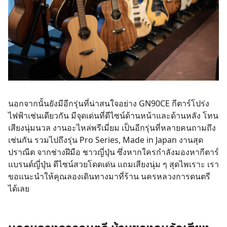
นอกจากนั้นยังมีอีกรุ่นที่น่าสนใจอย่าง GN90CE กีตาร์โปร่ง
ไฟฟ้าเช่นเดียวกัน มีจุดเด่นที่ดีไซน์ด้านหน้าและด้านหลัง โทน
เสียงนุ่มนวล งานอะไหล่พรีเมี่ยม เป็นอีกรุ่นที่หลายคนถามถึง
เช่นกัน รวมไปถึงรุ่น Pro Series, Made in Japan งานสุด
ปราณีต จากช่างฝีมือ ชาวญี่ปุ่น ซึ่งหากใครกำลังมองหากีตาร์
แบรนด์ญี่ปุ่น ดีไซน์สวยโดดเด่น แถมเสียงนุ่ม ๆ สุดไพเราะ เรา
ขอแนะนำให้คุณลองเดินทางมาที่ร้าน นครหลวงการดนตรี
ได้เลย