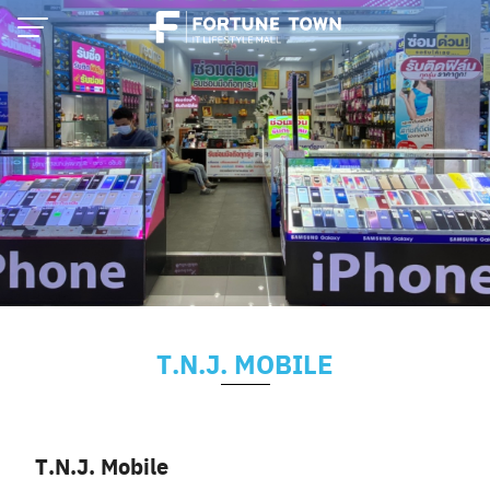
Skip
to
content
T.N.J. MOBILE
Thai
English
T.N.J. Mobile