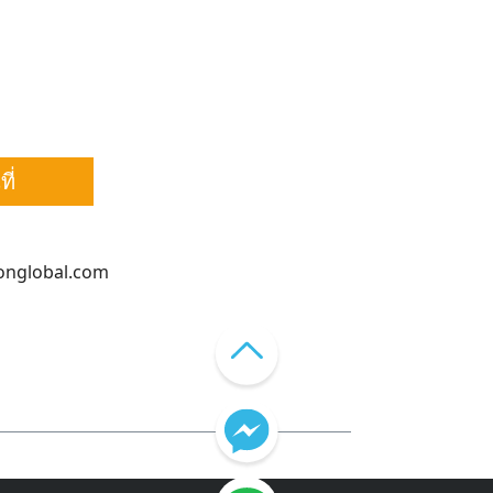
ี่
monglobal.com