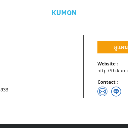
KUMON
ดูแผนท
Website :
http://th.ku
Contact :
5933