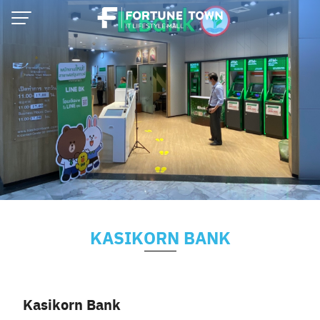
Skip
to
content
KASIKORN BANK
Thai
English
Kasikorn Bank