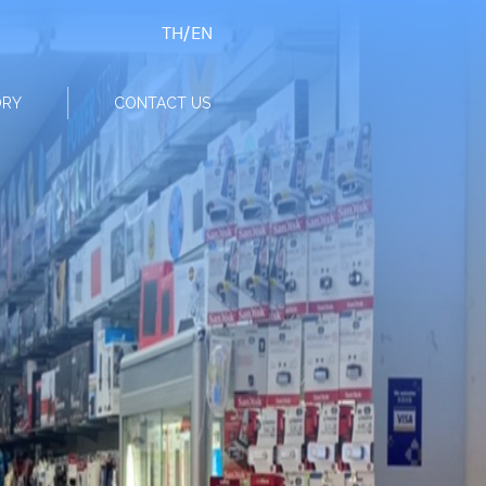
TH
/
EN
ORY
CONTACT US