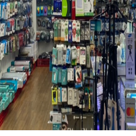
Search
for: