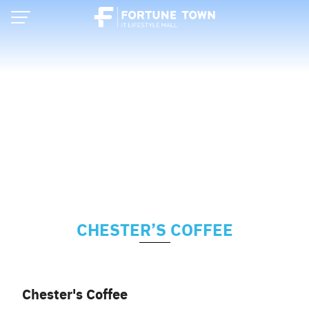
Skip
to
content
CHESTER’S COFFEE
Thai
English
Chester's Coffee