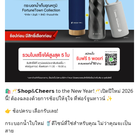
🛍️🥂𝗦𝗵𝗼𝗽&𝗖𝗵𝗲𝗲𝗿𝘀 to the New Year!🥂เปิดปีใหม่ 2026
นี้! ต้องฉลองด้วยการช้อปให้จุใจ ที่ฟอร์จูนทาวน์ ✨
👉 ช้อปครบ เลือกรับเลย!
กระบอกน้ำใบใหม่ 🥤ดีไซน์ที่ใช่สำหรับคุณ ไม่ว่าคุณจะเป็น
สาย