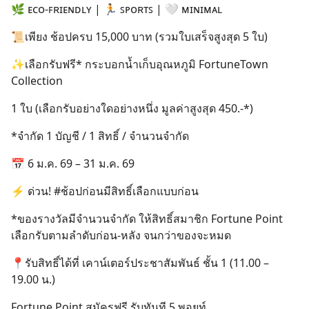
🌿 ᴇᴄᴏ-ꜰʀɪᴇɴᴅʟʏ | 🏃 ꜱᴘᴏʀᴛꜱ | 🤍 ᴍɪɴɪᴍᴀʟ
📜เพียง ช้อปครบ 15,000 บาท (รวมใบเสร็จสูงสุด 5 ใบ)
✨เลือกรับฟรี* กระบอกน้ำเก็บอุณหภูมิ FortuneTown
Collection
1 ใบ (เลือกรับอย่างใดอย่างหนึ่ง มูลค่าสูงสุด 450.-*)
*จำกัด 1 บัญชี / 1 สิทธิ์ / จำนวนจำกัด
📅 6 ม.ค. 69 – 31 ม.ค. 69
⚡ ด่วน! #ช้อปก่อนมีสิทธิ์เลือกแบบก่อน
*ของรางวัลมีจำนวนจำกัด ให้สิทธิ์สมาชิก Fortune Point
เลือกรับตามลำดับก่อน-หลัง จนกว่าของจะหมด
📍รับสิทธิ์ได้ที่ เคาน์เตอร์ประชาสัมพันธ์ ชั้น 1 (11.00 –
19.00 น.)
Fortune Point สมัครฟรี รับทันที 5 พอยท์