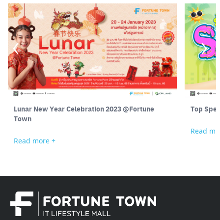
Lunar New Year Celebration 2023 @Fortune
Top Spen
Town
Read mo
Read more +