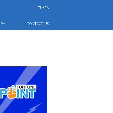
TH
/
EN
ORY
CONTACT US