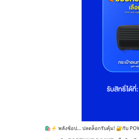
🛍️⚡ พลังช้อป… ปลดล็อกรับคุ้ม! 🔐กับ 