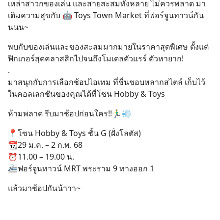
เหล่าสาวกของเล่น และสายสะสมทั้งหลาย ไม่ควรพลาด มา
เติมความสุขกับ 🤖 Toys Town Market ที่ฟอร์จูนทาวน์กัน
นนน~
พบกับของเล่นและของสะสมมากมายในราคาสุดพิเศษ ตั้งแต่
ฟิกเกอร์สุดคลาสสิกไปจนถึงโมเดลตัวแรร์ ตัวหายาก!
.
มาสนุกกับการเลือกช้อปไอเทม ที่ชื่นชอบหลากสไตล์ เก็บไว้
ในคอลเลกชันของคุณได้ที่โซน Hobby & Toys
ห้ามพลาด รีบมาช้อปก่อนใคร!!🏃‍♂️💨
📍โซน Hobby & Toys ชั้น G (ฝั่งโลตัส)
📆29 ม.ค. – 2 ก.พ. 68
⏰11.00 – 19.00 น.
🚈ฟอร์จูนทาวน์ MRT พระราม 9 ทางออก 1
แล้วมาช้อปกันน้าาา~