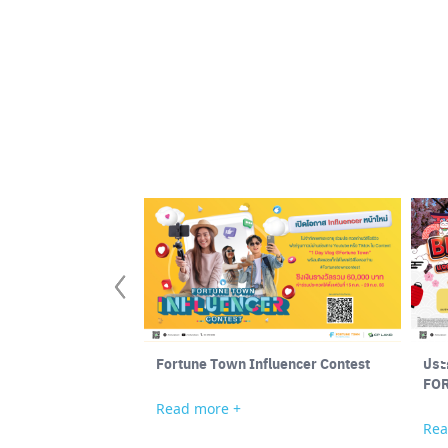
Fortune Town Influencer Contest
ประ
FO
Read more +
Rea