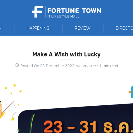
N
HAPPENING
REVIEW
DIRECT
Make A Wish with Lucky
Posted On 23 December 2022 webmaster ·