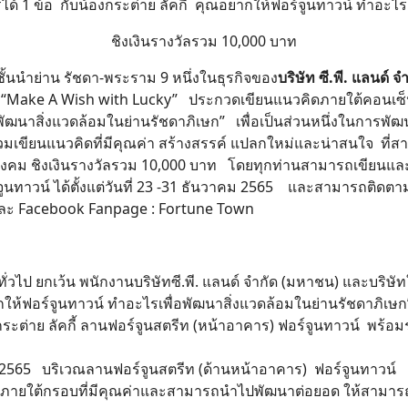
้ 1 ข้อ กับน้องกระต่าย ลัคกี้ คุณอยากให้ฟอร์จูนทาวน์ ทำอะไร
ชิงเงินรางวัลรวม 10,000 บาท
ั้นนำย่าน รัชดา-พระราม 9 หนึ่งในธุรกิจของ
บริษัท ซี.พี. แลนด์ 
รรม “Make A Wish with Lucky” ประกวดเขียนแนวคิดภายใต้คอนเซ็
่อพัฒนาสิ่งแวดล้อมในย่านรัชดาภิเษก” เพื่อเป็นส่วนหนึ่งในกา
มเขียนแนวคิดที่มีคุณค่า สร้างสรรค์ แปลกใหม่และน่าสนใจ ที่สา
ังคม ชิงเงินรางวัลรวม 10,000 บาท โดยทุกท่านสามารถเขียนและส่
จูนทาวน์ ได้ตั้งแต่วันที่ 23 -31 ธันวาคม 2565 และสามารถติ
ละ Facebook Fanpage : Fortune Town
ทั่วไป ยกเว้น พนักงานบริษัทซี.พี. แลนด์ จำกัด (มหาชน) และบริษ
ากให้ฟอร์จูนทาวน์ ทำอะไรเพื่อพัฒนาสิ่งแวดล้อมในย่านรัชดาภิเ
กระต่าย ลัคกี้ ลานฟอร์จูนสตรีท (หน้าอาคาร) ฟอร์จูนทาวน์ พร้อม
าคม 2565 บริเวณลานฟอร์จูนสตรีท (ด้านหน้าอาคาร) ฟอร์จูนทาวน์
ด ภายใต้กรอบที่มีคุณค่าและสามารถนำไปพัฒนาต่อยอด ให้สามารถเก