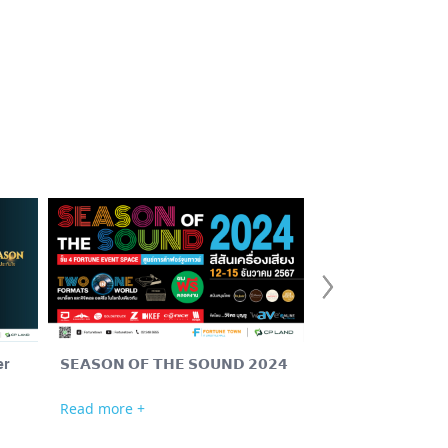
er
𝗦𝗘𝗔𝗦𝗢𝗡 𝗢𝗙 𝗧𝗛𝗘 𝗦𝗢𝗨𝗡𝗗 𝟮𝟬𝟮𝟰
ตลาดนัดติดแอร์ ฟอร์
Read more +
Read more +