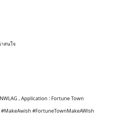
มน่าสนใจ
/tNWLAG , Application : Fortune Town
ama9 #MakeAwish #FortuneTownMakeAWish