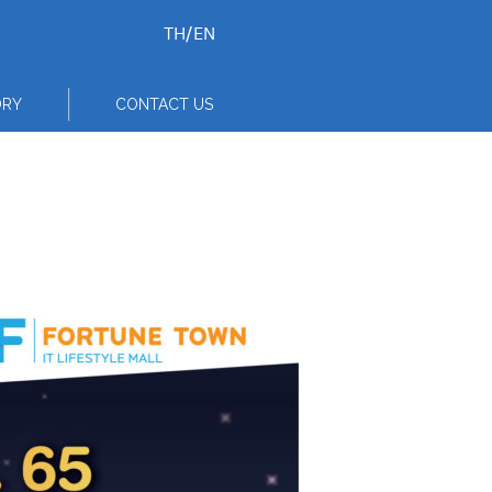
TH
/
EN
ORY
CONTACT US