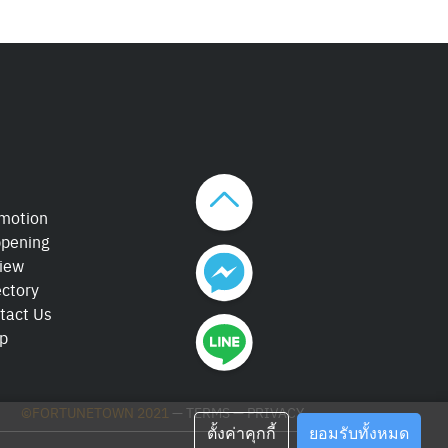
motion
pening
iew
ectory
tact Us
p
©FORTUNETOWN 2021
—
TERMS
—
PRIVACY
ตั้งค่าคุกกี้
ยอมรับทั้งหมด