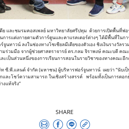
มีเดีย และชมรมคอสเพลย์ มหาวิทยาลัยศรีปทุม ด้วยการเปิดพื้นที่
อบในการแต่งกายตามตัวการ์ตูนและคาแรคเตอร์ต่างๆ ได้มีพื้นที่ใ
อร์จูนทาวน์ ลงในช่องทางโซเชียลมีเดียของตัวเอง ชิงเงินรางวัล
ความร่วมมือ จากผู้ช่วยศาสตราจารย์ ดร.กลม จิราพงษ์ คณะบดี คณะด
และเป็นส่วนหนึ่งของการเรียนการสอนในรายวิชาของทางคณะอีก
Search
for:
ท ซี.พี.แลนด์ จำกัด (มหาชน) ผู้บริหารฟอร์จูนทาวน์ เผยว่า “นับเป็น
กและโชว์ความสามารถ ในเชิงสร้างสรรค์ พร้อมทั้งเป็นการตอกย้ำ
่างแท้จริง”
SHARE