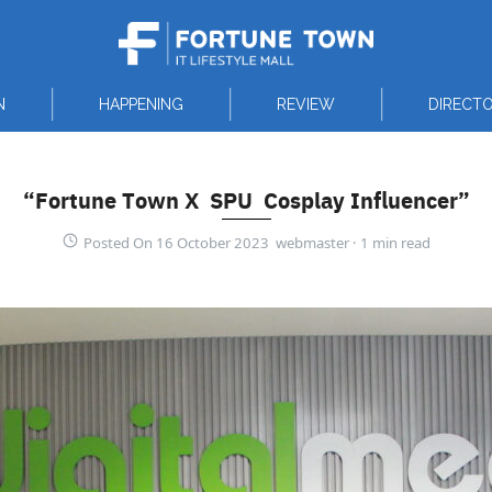
N
HAPPENING
REVIEW
DIRECT
“Fortune Town X SPU Cosplay Influencer”
Posted On 16 October 2023 webmaster ·