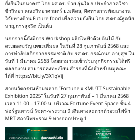
ยั่งยืนในอนาคต” โดย ผศ.ดร. ป๋วย อุ่นใจ อ.ประจำภาควิชา
ชีววิทยา คณะวิทยาศาสตร์ ม.มหิดล, ทิศทางการพัฒนางาน
วิจัยทางด้าน Future food เพื่อความยั่งยืน โดย ศ.ดร.ณัฐดนัย
หาญการสุจริต เป็นต้น
นอกจากนี้ยังมีการ Workshop ผลิตไฟฟ้าด้วยต้นไม้ กับ
ดร.ยอดขวัญ เตชะเพิ่มผล ในวันที่ 28 กุมภาพันธ์ 2568 และ
การทำลิปสติกจากธรรมชาติ กับ รศ.ดร. กรณ์กนก อายุสุข ใน
วันที่ 1 มีนาคม 2568 โดยสามารถเข้าร่วมทุกกิจกรรมได้ฟรี
ตลอดงาน สามารถลงทะเบียน สำรองที่นั่งสำหรับหมู่คณะ
ได้ที่
https://bit.ly/3X1qVij
สายนวัตกรรมห้ามพลาด “Fortune x KMUTT Sustainable
Exhibition 2025” ในวันที่ 27 กุมภาพันธ์ – 1 มีนาคม 2568
เวลา 11.00 – 17.00 น. บริเวณ Fortune Event Space ชั้น 4
ฟอร์จูนทาวน์ รัชดา-พระราม 9 เดินทางสะดวกด้วยรถไฟฟ้า
MRT สถานีพระราม 9 ทางออกประตู 1