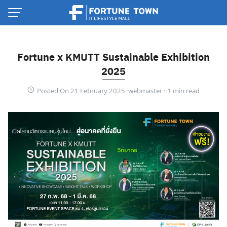
Skip
to
content
Fortune x KMUTT Sustainable Exhibition
2025
Posted On 21 February 2025 webmaster ·
Thai
English