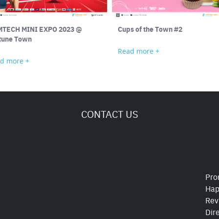
TECH MINI EXPO 2023 @
Cups of the Town #2
tune Town
Read more +
d more +
CONTACT US
Pro
Hap
Rev
Dir