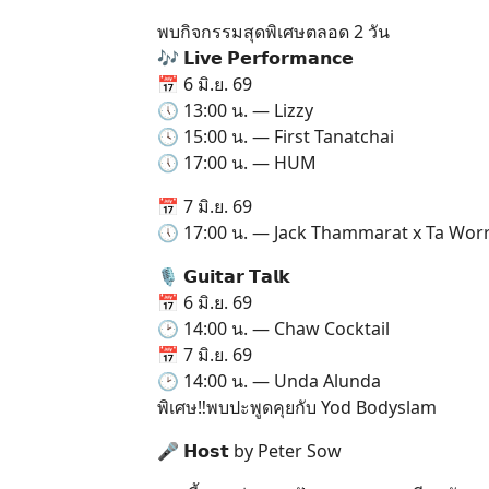
พบกิจกรรมสุดพิเศษตลอด 2 วัน
🎶 𝗟𝗶𝘃𝗲 𝗣𝗲𝗿𝗳𝗼𝗿𝗺𝗮𝗻𝗰𝗲
📅 6 มิ.ย. 69
🕔 13:00 น. — Lizzy
🕓 15:00 น. — First Tanatchai
🕔 17:00 น. — HUM
📅 7 มิ.ย. 69
🕔 17:00 น. — Jack Thammarat x Ta Wor
🎙️ 𝗚𝘂𝗶𝘁𝗮𝗿 𝗧𝗮𝗹𝗸
📅 6 มิ.ย. 69
🕑 14:00 น. — Chaw Cocktail
📅 7 มิ.ย. 69
🕑 14:00 น. — Unda Alunda
พิเศษ‼️พบปะพูดคุยกับ Yod Bodyslam
🎤 𝗛𝗼𝘀𝘁 by Peter Sow