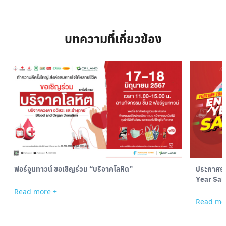
บทความที่เกี่ยวข้อง
ฟอร์จูนทาวน์ ขอเชิญร่วม “บริจาคโลหิต”
ประกาศราย
Year Sale
Read more +
Read mo