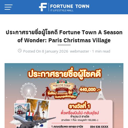
Skip
to
content
ประกาศรายชื่อผู้โชคดี Fortune Town A Season
of Wonder: Paris Christmas Village
Posted On 8 January 2026 webmaster ·
Thai
English