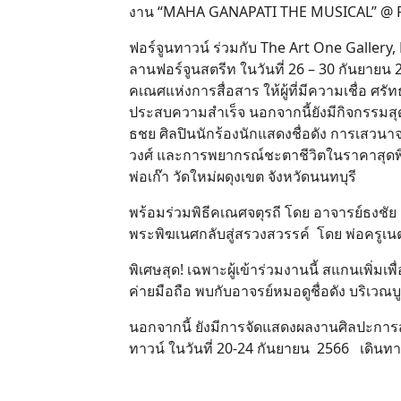
งาน “MAHA GANAPATI THE MUSICAL” @ Fort
ฟอร์จูนทาวน์ ร่วมกับ The Art One Gall
ลานฟอร์จูนสตรีท ในวันที่ 26 – 30 กันยาย
คเณศแห่งการสื่อสาร ให้ผู้ที่มีความเชื่อ ศร
ประสบความสำเร็จ นอกจากนี้ยังมีกิจกรรมส
ธชย ศิลปินนักร้องนักแสดงชื่อดัง การเสวน
วงศ์ และการพยากรณ์ชะตาชีวิตในราคาสุดพิเศษ
พ่อเก๊า วัดใหม่ผดุงเขต จังหวัดนนทบุรี
พร้อมร่วมพิธีคเณศจตุรถี โดย อาจารย์ธงชัย
พระพิฆเนศกลับสู่สรวงสวรรค์ โดย พ่อครูเ
พิเศษสุด! เฉพาะผู้เข้าร่วมงานนี้ สแกนเพิ่มเ
ค่ายมือถือ พบกับอาจรย์หมอดูชื่อดัง บริเวณบ
นอกจากนี้ ยังมีการจัดแสดงผลงานศิลปะการ
ทาวน์ ในวันที่ 20-24 กันยายน 2566 เดิน