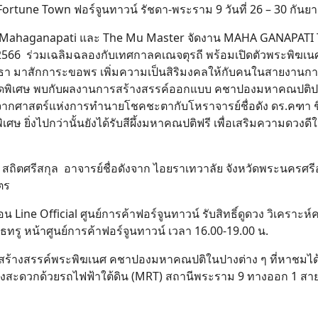
une Town ฟอร์จูนทาวน์ รัชดา-พระราม 9 วันที่ 26 – 30 กันย
ery, Mahaganapati และ The Mu Master จัดงาน MAHA GANAPAT
น 2566 ร่วมเฉลิมฉลองกับเทศกาลคเณจตุรถี พร้อมเปิดตัวพระพิฆ
ัทธา มาสักการะขอพร เพิ่มความเป็นสิริมงคลให้กับคนในสายงานการสื่
ุดพิเศษ พบกับผลงานการสร้างสรรค์ออกแบบ คชาปองมหาคณปติปาง 
าจากศาสตร์แห่งการทำนายโชคชะตากับโหราจารย์ชื่อดัง ดร.คฑา ช
 ยิ่งไปกว่านั้นยังได้รับสีผึ้งมหาคณปติฟรี เพื่อเสริมความดวงดีใ
 สถิตศรีสกุล อาจารย์ชื่อดังจาก ไอยราเทวาลัย จังหวัดพระนครศรีอ
Search
นตร
for:
พื่อน Line Official ศูนย์การค้าฟอร์จูนทาวน์ รับสิทธิ์ดูดวง วิเครา
ูธทรู หน้าศูนย์การค้าฟอร์จูนทาวน์ เวลา 16.00-19.00 น.
สร้างสรรค์พระพิฆเนศ คชาปองมหาคณปติในปางต่าง ๆ ที่หาชมได้ย
ทางสะดวกด้วยรถไฟฟ้าใต้ดิน (MRT) สถานีพระราม 9 ทางออก 1 สา