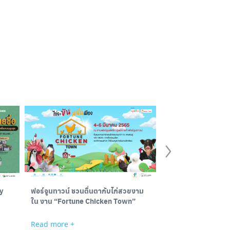
y
ฟอร์จูนทาวน์ ชวนตื่นตากับไก่สวยงาม
ประกาศรายชื่อผู้โชค
ใน งาน “Fortune Chicken Town”
COMTECH MID YEA
Read more +
Read more +