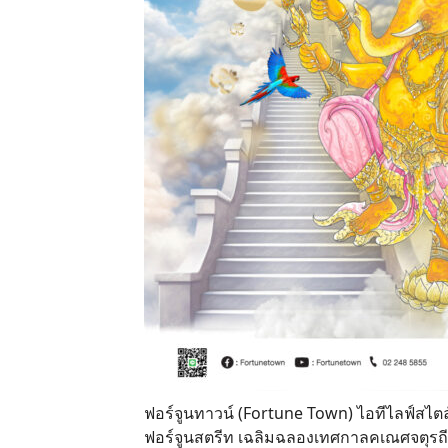
ฟอร์จูนทาวน์ (Fortune Town) ไอทีไลฟ์สไตล
ฟอร์จูนสตรีท เฉลิมฉลองเทศกาลคเณศจตุรถี 