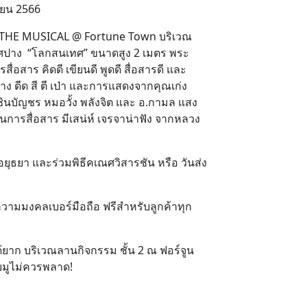
ายน 2566
I THE MUSICAL @ Fortune Town บริเวณ
เนศปาง “โลกสนเทศ” ขนาดสูง 2 เมตร พระ
อสาร คิดดี เขียนดี พูดดี สื่อสารดี และ
ดีด สี ตี เป่า และการแสดงจากคุณเก่ง
ินบัญชร หมอวั้ง พลังจิต และ อ.กามล แสง
นการสื่อสาร มีเสน่ห์ เจรจาน่าฟัง จากหลวง
ยุธยา และร่วมพิธีคเณศวิสารชัน หรือ วันส่ง
ะห์ความมงคลเบอร์มือถือ ฟรีสำหรับลูกค้าทุก
าก บริเวณลานกิจกรรม ชั้น 2 ณ ฟอร์จูน
ยมูไม่ควรพลาด!