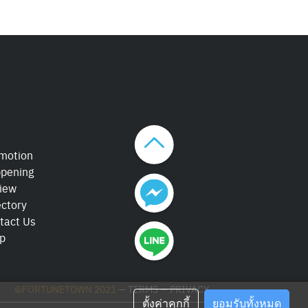
motion
pening
iew
ectory
tact Us
p
©FORTUNETOWN 2021
—
TERMS
—
PRIVACY
ตั้งค่าคุกกี้
ยอมรับทั้งหมด